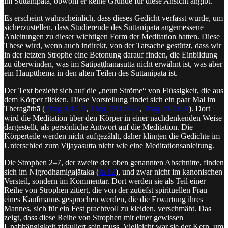
im Suttanipāta, obwohl er keine Gründe für diese Ansicht angibt.
Es erscheint wahrscheinlich, dass dieses Gedicht verfasst wurde, um
sicherzustellen, dass Studierende des Suttanipāta angemessene
Anleitungen zu dieser wichtigen Form der Meditation hatten. Diese
These wird, wenn auch indirekt, von der Tatsache gestützt, dass wir
in der letzten Strophe eine Betonung darauf finden, die Einbildung
zu überwinden, was im Satipaṭṭhānasutta nicht erwähnt ist, was aber
ein Hauptthema in den alten Teilen des Suttanipāta ist.
Der Text bezieht sich auf die „neun Ströme“ von Flüssigkeit, die aus
dem Körper fließen. Diese Vorstellung findet sich ein paar Mal im
Theragāthā (
Thag 4.4:1.3
,
Thag 19.1:44.4
,
Thag 20.1:6.3
). Dort
wird die Meditation über den Körper in einer nachdenkenden Weise
dargestellt, als persönliche Antwort auf die Meditation. Die
Körperteile werden nicht aufgezählt, daher klingen die Gedichte im
Unterschied zum Vijayasutta nicht wie eine Meditationsanleitung.
Die Strophen 2–7, der zweite der oben genannten Abschnitte, finden
sich im Nigrodhamigajātaka (
Ja 12
), und zwar nicht im kanonischen
Versteil, sondern im Kommentar. Dort werden sie als Teil einer
Reihe von Strophen zitiert, die von der zutiefst spirituellen Frau
eines Kaufmanns gesprochen werden, die die Erwartung ihres
Mannes, sich für ein Fest prachtvoll zu kleiden, verschmäht. Das
zeigt, dass diese Reihe von Strophen mit einer gewissen
Unabhängigkeit zirkuliert sein muss. Vielleicht war sie der Kern, um