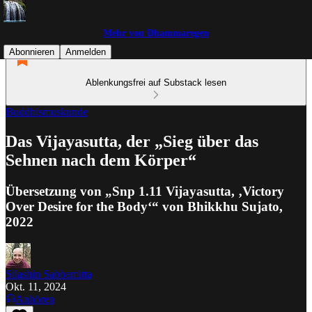
Mehr von Dhammaregen
Abonnieren
Anmelden
Ablenkungsfrei auf Substack lesen
Buddhismuskunde
Das Vijayasutta, der „Sieg über das
Sehnen nach dem Körper“
Übersetzung von „Snp 1.11 Vijayasutta, ‚Victory
Over Desire for the Body‘“ von Bhikkhu Sujato,
2022
Silashin Sabbamitta
Okt. 11, 2024
Anhören