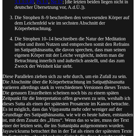
3.1.1:3.40
,
Ps 1.1
,
Ne 17
; [die letzten beiden liegen nicht in
deutscher Übersetzung vor, A.d.Ü.]).
Die Strophen 8–9 beschreiben den verwesenden Körper auf
dem Leichenfeld wie im sechsten Abschnitt der
Körperbetrachtung.
Die Strophen 10–14 beschreiben die Natur der Meditation
selbst und ihren Nutzen und entsprechen somit den Refrains
im Satipaṭṭhānasutta, die davon sprechen, dass man seinen
eigenen Körper mit der Leiche vergleicht, indem man die
Betrachtung innerlich und äußerlich anstellt, und das zum
Zweck der Weisheit klar sieht.
Diese Parallelen ziehen sich zu sehr durch, um ein Zufall zu sein.
Die Abschnitte über die Körperbetrachtung im Satipaṭṭhānasutta
variieren allerdings stark in verschiedenen Versionen dieses Textes.
Die genauen Einzelheiten scheinen noch bis zu einem späten
Zeitpunkt für die Interpretation offen gewesen zu sein, weshalb ich
dieses Sutta als einen der spätesten Prosatexte im Kanon betrachte.
Es ist möglich, dass das Vijayasutta mehr oder weniger auf der
Grundlage des Satipaṭṭhānasutta, wie wir es heute haben, entstanden
ist, mit dem Zusatz des „Hirns“. Wenn das so wäre, muss der Text
einer der letzten sein, die ins Suttanipāta aufgenommen wurden.
Jayawickrama betrachtet ihn in der Tat als einen der spätesten Texte