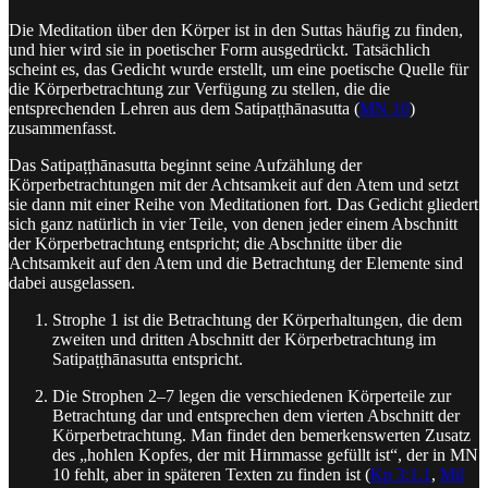
Die Meditation über den Körper ist in den Suttas häufig zu finden,
und hier wird sie in poetischer Form ausgedrückt. Tatsächlich
scheint es, das Gedicht wurde erstellt, um eine poetische Quelle für
die Körperbetrachtung zur Verfügung zu stellen, die die
entsprechenden Lehren aus dem Satipaṭṭhānasutta (
MN 10
)
zusammenfasst.
Das Satipaṭṭhānasutta beginnt seine Aufzählung der
Körperbetrachtungen mit der Achtsamkeit auf den Atem und setzt
sie dann mit einer Reihe von Meditationen fort. Das Gedicht gliedert
sich ganz natürlich in vier Teile, von denen jeder einem Abschnitt
der Körperbetrachtung entspricht; die Abschnitte über die
Achtsamkeit auf den Atem und die Betrachtung der Elemente sind
dabei ausgelassen.
Strophe 1 ist die Betrachtung der Körperhaltungen, die dem
zweiten und dritten Abschnitt der Körperbetrachtung im
Satipaṭṭhānasutta entspricht.
Die Strophen 2–7 legen die verschiedenen Körperteile zur
Betrachtung dar und entsprechen dem vierten Abschnitt der
Körperbetrachtung. Man findet den bemerkenswerten Zusatz
des „hohlen Kopfes, der mit Hirnmasse gefüllt ist“, der in MN
10 fehlt, aber in späteren Texten zu finden ist (
Kp 3:1.1
,
Mil