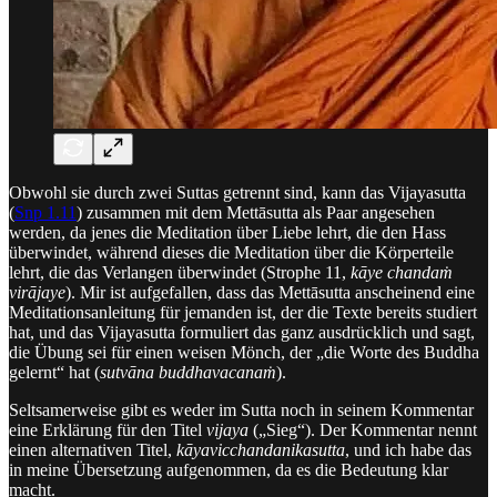
Obwohl sie durch zwei Suttas getrennt sind, kann das Vijayasutta
(
Snp 1.11
) zusammen mit dem Mettāsutta als Paar angesehen
werden, da jenes die Meditation über Liebe lehrt, die den Hass
überwindet, während dieses die Meditation über die Körperteile
lehrt, die das Verlangen überwindet (Strophe 11,
kāye chandaṁ
virājaye
). Mir ist aufgefallen, dass das Mettāsutta anscheinend eine
Meditationsanleitung für jemanden ist, der die Texte bereits studiert
hat, und das Vijayasutta formuliert das ganz ausdrücklich und sagt,
die Übung sei für einen weisen Mönch, der „die Worte des Buddha
gelernt“ hat (
sutvāna buddhavacanaṁ
).
Seltsamerweise gibt es weder im Sutta noch in seinem Kommentar
eine Erklärung für den Titel
vijaya
(„Sieg“). Der Kommentar nennt
einen alternativen Titel,
kāyavicchandanikasutta
, und ich habe das
in meine Übersetzung aufgenommen, da es die Bedeutung klar
macht.