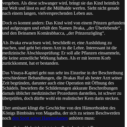
vergeben. Als diese schwanger wird, bringt sie das Kind heimlich
zur Welt und lässt es auf die Müllhalde werfen. Sieht nicht gerade
nach einem langen, vielversprechenden Leben aus.
Doch es kommt anders: Das Kind wird von einem Prinzen gefunden
und aufgezogen und erhält den Namen Jīvaka, „der Überlebende“,
und den Beinamen Komārabhacca, „der Prinzenzögling“.
Als Jīvaka erwachsen wird, beschließt er, eine Ausbildung zu
machen, und geht bei einem Arzt in die Lehre. Interessant ist die
medizinische Abschlussprüfung: Er soll alle Pflanzen einsammeln,
die keine arzneiliche Wirkung haben. Als er mit leerem Korb
zurückkommt, hat er bestanden.
Das Vinaya-Kapitel geht nun sehr ins Einzelne in der Beschreibung
verschiedener Behandlungen, die Jīvakas Ruf als bester Arzt seiner
Zeit begründen, darunter auch eine Operation mit Öffnung des
Schädels. Inwiefern die Schilderungen akkurate Beschreibungen
damals üblicher medizinischer Prozeduren darstellen, ist schwer zu
überprüfen, doch dürfte wohl ein realistischer Kern darin stecken.
Eher amüsant klingt die Geschichte von den Hämorrhoiden des
Königs Bimbisāra von Magadha, der sich zu seinen Beschwerden
noch
den Spott seiner Haremsdamen
anhören muss: