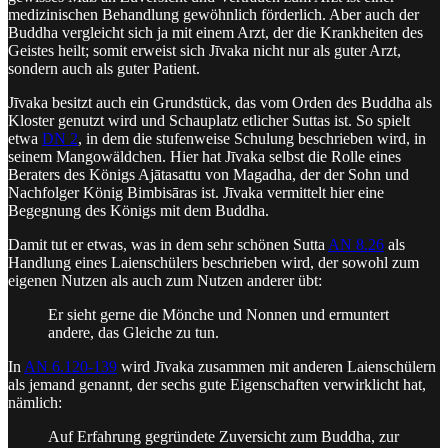
medizinischen Behandlung gewöhnlich förderlich. Aber auch der
Buddha vergleicht sich ja mit einem Arzt, der die Krankheiten des
Geistes heilt; somit erweist sich Jīvaka nicht nur als guter Arzt,
sondern auch als guter Patient.
Jīvaka besitzt auch ein Grundstück, das vom Orden des Buddha als
Kloster genutzt wird und Schauplatz etlicher Suttas ist. So spielt
etwa
DN 2
, in dem die stufenweise Schulung beschrieben wird, in
seinem Mangowäldchen. Hier hat Jīvaka selbst die Rolle eines
Beraters des Königs Ajātasattu von Magadha, der der Sohn und
Nachfolger König Bimbisāras ist. Jīvaka vermittelt hier eine
Begegnung des Königs mit dem Buddha.
Damit tut er etwas, was in dem sehr schönen Sutta
AN 8.26
als
Handlung eines Laienschülers beschrieben wird, der sowohl zum
eigenen Nutzen als auch zum Nutzen anderer übt:
Er sieht gerne die Mönche und Nonnen und ermuntert
andere, das Gleiche zu tun.
In
AN 6.120-139
wird Jīvaka zusammen mit anderen Laienschülern
als jemand genannt, der sechs gute Eigenschaften verwirklicht hat,
nämlich:
Auf Erfahrung gegründete Zuversicht zum Buddha, zur