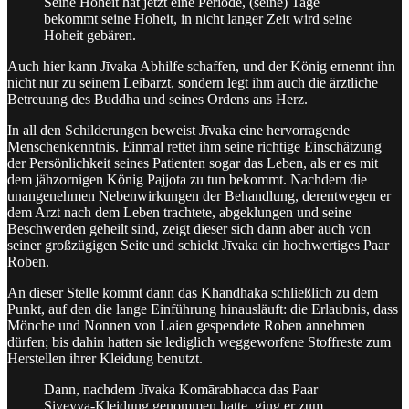
Seine Hoheit hat jetzt eine Periode, (seine) Tage
bekommt seine Hoheit, in nicht langer Zeit wird seine
Hoheit gebären.
Auch hier kann Jīvaka Abhilfe schaffen, und der König ernennt ihn
nicht nur zu seinem Leibarzt, sondern legt ihm auch die ärztliche
Betreuung des Buddha und seines Ordens ans Herz.
In all den Schilderungen beweist Jīvaka eine hervorragende
Menschenkenntnis. Einmal rettet ihm seine richtige Einschätzung
der Persönlichkeit seines Patienten sogar das Leben, als er es mit
dem jähzornigen König Pajjota zu tun bekommt. Nachdem die
unangenehmen Nebenwirkungen der Behandlung, derentwegen er
dem Arzt nach dem Leben trachtete, abgeklungen und seine
Beschwerden geheilt sind, zeigt dieser sich dann aber auch von
seiner großzügigen Seite und schickt Jīvaka ein hochwertiges Paar
Roben.
An dieser Stelle kommt dann das Khandhaka schließlich zu dem
Punkt, auf den die lange Einführung hinausläuft: die Erlaubnis, dass
Mönche und Nonnen von Laien gespendete Roben annehmen
dürfen; bis dahin hatten sie lediglich weggeworfene Stoffreste zum
Herstellen ihrer Kleidung benutzt.
Dann, nachdem Jīvaka Komārabhacca das Paar
Siveyya-Kleidung genommen hatte, ging er zum