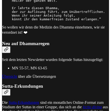
Heiler der ganzen Welt.

Er lehrte diesen Dhamma,

der zur Auflösung führt, zum Unübertrefflichen.

Wenn ihr seiner Anleitung folgt,

könnt ihr den kummerfreien Zustand erlangen.“
So wollen wir denn die Medizin des Dhamma einnehmen, wie sie
verordnet ist! ❤️
Neu auf Dhammaregen
Seit dem letzten Newsletter wurden folgende Suttas hinzugefügt:
MN 55-57, MN 63-65
Übersicht
über alle Übersetzungen
Sutta-Erkundungen
Die
Sutta-Erkundungen
sind ein monatliches Online-Format zum
Studium der Suttas in einer Gruppe, das sich an die
lectio divina
aus