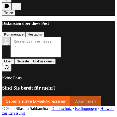
Teilen
Diskussion über diese Post
Kommentare
Restacks
Oben
Neueste
Diskussionen
Keine Posts
Sind Sie bereit für mehr?
Abonnieren
© 2026 Silashin Sabbamitta
·
Datenschutz
∙
Bedingungen
∙
Hinweis
zur Erfassung