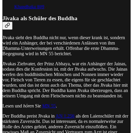
Khandhaka 8#9
Jīvaka als Schüler des Buddha
Jīvaka sieht den Buddha nicht nur, wenn dieser krank ist, sondern
wird ein Anhänger, der bei verschiedenen Anlässen von ihm
Dhamma-Unterweisungen erhält. Offenbar die erste Dhamma-
Begegnung wird in MN 55 berichtet.
Jīvakas Ziehvater, der Prinz Abhaya, war ein Anhänger der Jainas,
sodass dies die Konfession ist, mit der Jīvaka aufwuchs. Die Jainas
werfen den buddhistischen Mönchen und Nonnen immer wieder
vor, Fleisch von Tieren zu essen, die eigens für sie geschlachtet
wurden, und das ist denn auch das Thema, über das Jīvaka hier mit
dem Buddha spricht. Der Buddha kann Jīvaka überzeugen, dass an
seinem Umgang mit dem Fleischessen nichts zu beanstanden ist.
Lesen und
hören
Sie
MN 55
.
Der Buddha preist Jīvaka in
AN 1.256
als den Laienschüler mit der
stärksten Zuversicht. Das ist interessant, da es normalerweise zur
Rolle des Arztes gehört, anderen Zuversicht einzuflößen. Ein
gewisses Maß an Zuversicht und Vertrauen zum Arzt ist einer