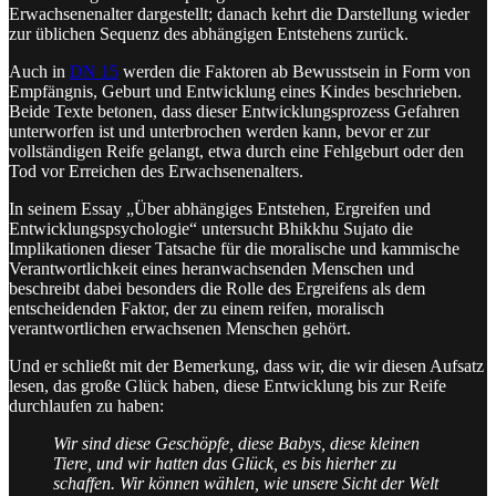
Erwachsenenalter dargestellt; danach kehrt die Darstellung wieder
zur üblichen Sequenz des abhängigen Entstehens zurück.
Auch in
DN 15
werden die Faktoren ab Bewusstsein in Form von
Empfängnis, Geburt und Entwicklung eines Kindes beschrieben.
Beide Texte betonen, dass dieser Entwicklungsprozess Gefahren
unterworfen ist und unterbrochen werden kann, bevor er zur
vollständigen Reife gelangt, etwa durch eine Fehlgeburt oder den
Tod vor Erreichen des Erwachsenenalters.
In seinem Essay „Über abhängiges Entstehen, Ergreifen und
Entwicklungspsychologie“ untersucht Bhikkhu Sujato die
Implikationen dieser Tatsache für die moralische und kammische
Verantwortlichkeit eines heranwachsenden Menschen und
beschreibt dabei besonders die Rolle des Ergreifens als dem
entscheidenden Faktor, der zu einem reifen, moralisch
verantwortlichen erwachsenen Menschen gehört.
Und er schließt mit der Bemerkung, dass wir, die wir diesen Aufsatz
lesen, das große Glück haben, diese Entwicklung bis zur Reife
durchlaufen zu haben:
Wir sind diese Geschöpfe, diese Babys, diese kleinen
Tiere, und wir hatten das Glück, es bis hierher zu
schaffen. Wir können wählen, wie unsere Sicht der Welt