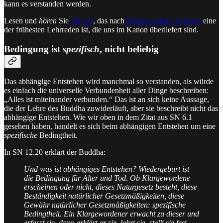
kann es verstanden werden.
Lesen und
hören
Sie
SN 6.1
, das nach
Bhante Sujatos Analyse
eine
der frühesten Lehrreden ist, die uns im Kanon überliefert sind.
Bedingung ist
spezifisch
, nicht beliebig
Das abhängige Entstehen wird manchmal so verstanden, als würde
es einfach die universelle Verbundenheit aller Dinge beschreiben:
„Alles ist miteinander verbunden.“ Das ist an sich keine Aussage,
die der Lehre des Buddha zuwiderläuft, aber sie beschreibt nicht das
abhängige Entstehen. Wie wir oben in dem Zitat aus SN 6.1
gesehen haben, handelt es sich beim abhängigen Entstehen um eine
spezifische
Bedingtheit.
In SN 12.20 erklärt der Buddha:
Und was ist abhängiges Entstehen? Wiedergeburt ist
die Bedingung für Alter und Tod. Ob Klargewordene
erscheinen oder nicht, dieses Naturgesetz besteht, diese
Beständigkeit natürlicher Gesetzmäßigkeiten, diese
Gewähr natürlicher Gesetzmäßigkeiten: spezifische
Bedingtheit. Ein Klargewordener erwacht zu dieser und
erfasst sie, dann erklärt er sie, lehrt sie, stellt sie fest,