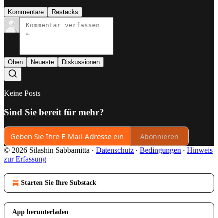
Kommentare
Restacks
Oben
Neueste
Diskussionen
Keine Posts
Sind Sie bereit für mehr?
Abonnieren
© 2026 Silashin Sabbamitta
·
Datenschutz
∙
Bedingungen
∙
Hinweis
zur Erfassung
Starten Sie Ihre Substack
App herunterladen