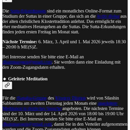
Die
Sutta-Erkundungen
sind ein monatliches Online-Format zum
Studium der Suttas in einer Gruppe, das sich an die
lectio divina
aus
der alten christlichen Klostertradition anlehnt. Das ermöglicht ein
eher meditatives Herangehen an die Suttas. Die Sutta-Erkundungen
finden jeden ersten Freitag im Monat statt.
Nächste Termine:
6. März, 3. April und 1. Mai 2026 jeweils 18:30
– 20:00 h ME(S)Z.
Bei Interesse senden Sie bitte eine E-Mail an
dhammaregen@gmail.com
. Sie werden dann eine Einladung mit
den Zoom-Zugangsdaten erhalten.
🔸 Geleitete Meditation
Für die
iSangha-Gruppe
des
Klosters Tilorien
wird von Silashin
Sabbamitta am zweiten Dienstag jeden Monats eine
angeleitete
Meditation in deutscher Sprache
angeboten. Die nächsten Termine
sind der 10. März und der 14. April 2026 von 18:00 bis 19:00 Uhr
ME(S)Z. Bei Interesse senden Sie bitte eine E-Mail an
dhammaregen@gmail.com
, damit Sie in den Verteiler aufgenommen
werden und die Zoom-Zugangsdaten erhalten können.