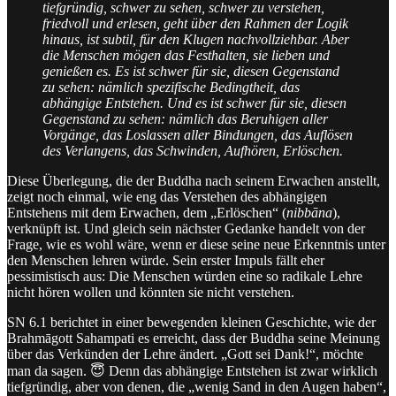
tiefgründig, schwer zu sehen, schwer zu verstehen,
friedvoll und erlesen, geht über den Rahmen der Logik
hinaus, ist subtil, für den Klugen nachvollziehbar. Aber
die Menschen mögen das Festhalten, sie lieben und
genießen es. Es ist schwer für sie, diesen Gegenstand
zu sehen: nämlich spezifische Bedingtheit, das
abhängige Entstehen. Und es ist schwer für sie, diesen
Gegenstand zu sehen: nämlich das Beruhigen aller
Vorgänge, das Loslassen aller Bindungen, das Auflösen
des Verlangens, das Schwinden, Aufhören, Erlöschen.
Diese Überlegung, die der Buddha nach seinem Erwachen anstellt,
zeigt noch einmal, wie eng das Verstehen des abhängigen
Entstehens mit dem Erwachen, dem „Erlöschen“ (
nibbāna
),
verknüpft ist. Und gleich sein nächster Gedanke handelt von der
Frage, wie es wohl wäre, wenn er diese seine neue Erkenntnis unter
den Menschen lehren würde. Sein erster Impuls fällt eher
pessimistisch aus: Die Menschen würden eine so radikale Lehre
nicht hören wollen und könnten sie nicht verstehen.
SN 6.1 berichtet in einer bewegenden kleinen Geschichte, wie der
Brahmāgott Sahampati es erreicht, dass der Buddha seine Meinung
über das Verkünden der Lehre ändert. „Gott sei Dank!“, möchte
man da sagen. 😇 Denn das abhängige Entstehen ist zwar wirklich
tiefgründig, aber von denen, die „wenig Sand in den Augen haben“,