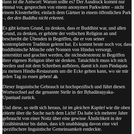
dann ist die Antwort: Warum sollte es? Der Ausdruck kommt nur
einmal vor, gesprochen von einem anonymen Parkwärter – nicht
einem Klosterhelfer, einfach dem Gärtner in einem öffentlichen Park
–, der
den Buddha nicht erkennt
.
Es gibt keinen Grund, zu denken, dass er Buddhist war, und allen
Grund, zu denken, er gehörte der vedischen Religion an und
beschreibt die Übenden in Begriffen, die er von seiner
kontemplativen Tradition gelernt hat. Es kommt heute noch vor, dass
buddhistische Mönche oder Nonnen von Hindus versorgt,
unterstützt und geachtet werden, die nichtsdestotrotz in Begriffen
ihrer eigenen Religion über sie denken. Tatsächlich muss ich mich
beeilen und mit dem Schreiben aufhören, damit ich zum Pindapata
zu meinen Hindu-Restaurants um die Ecke gehen kann, wo sie mir
jeden Tag zu essen geben! 🙏
Dieser linguistische Gebrauch ist hochspezifisch und führt diesen
Wortwechsel auf die genannte Stelle in der Bṛhadāraṇyaka-
Upaniṣad zurück.
Und diese, so stellt sich heraus,
ist im gleichen Kapitel
wie die oben
zitierte über die Suche nach dem Licht! Da habe ich mehrere Jahre
gebraucht von einer Notiz über eine gewisse Ähnlichkeit in der
Erzählstruktur bis dahin, dass ich unabhängig davon eine viel
spezifischere linguistische Gemeinsamkeit entdeckte.