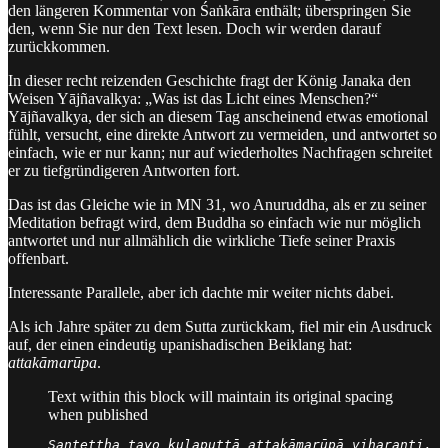
den längeren Kommentar von Śaṅkāra enthält; überspringen Sie
den, wenn Sie nur den Text lesen. Doch wir werden darauf
zurückkommen.
In dieser recht reizenden Geschichte fragt der König Janaka den
Weisen Yājñavalkya: „Was ist das Licht eines Menschen?“
Yājñavalkya, der sich an diesem Tag anscheinend etwas emotional
fühlt, versucht, eine direkte Antwort zu vermeiden, und antwortet so
einfach, wie er nur kann; nur auf wiederholtes Nachfragen schreitet
er zu tiefgründigeren Antworten fort.
Das ist das Gleiche wie in MN 31, wo Anuruddha, als er zu seiner
Meditation befragt wird, dem Buddha so einfach wie nur möglich
antwortet und nur allmählich die wirkliche Tiefe seiner Praxis
offenbart.
Interessante Parallele, aber ich dachte mir weiter nichts dabei.
Als ich Jahre später zu dem Sutta zurückkam, fiel mir ein Ausdruck
auf, der einen eindeutig upanishadischen Beiklang hat:
attakāmarūpa
.
Text within this block will maintain its original spacing
when published
Santettha tayo kulaputtā attakāmarūpā viharanti.