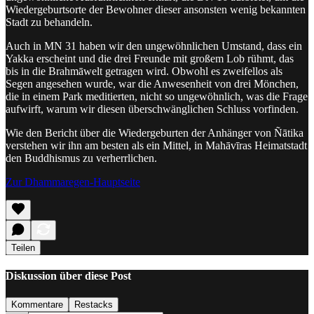
Wiedergeburtsorte der Bewohner dieser ansonsten wenig bekannten
Stadt zu behandeln.
Auch in MN 31 haben wir den ungewöhnlichen Umstand, dass ein
Yakka erscheint und die drei Freunde mit großem Lob rühmt, das
bis in die Brahmāwelt getragen wird. Obwohl es zweifellos als
Segen angesehen wurde, war die Anwesenheit von drei Mönchen,
die in einem Park meditierten, nicht so ungewöhnlich, was die Frage
aufwirft, warum wir diesen überschwänglichen Schluss vorfinden.
Wie den Bericht über die Wiedergeburten der Anhänger von Ñātika
verstehen wir ihn am besten als ein Mittel, in Mahāvīras Heimatstadt
den Buddhismus zu verherrlichen.
Zur Dhammaregen-Hauptseite
Teilen
Diskussion über diese Post
Kommentare
Restacks