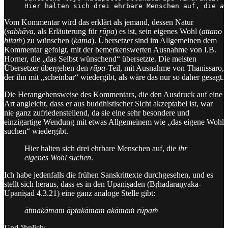
Hier halten sich drei ehrbare Menschen auf, die 
at
Vom Kommentar wird das erklärt als jemand, dessen Natur
(
sabhāva
, als Erläuterung für
rūpa
) es ist, sein eigenes Wohl (
attano
hitaṁ
) zu wünschen (
kāma
). Übersetzer sind im Allgemeinen dem
Kommentar gefolgt, mit der bemerkenswerten Ausnahme von I.B.
Horner, die „das Selbst wünschend“ übersetzte. Die meisten
Übersetzer übergehen den
rūpa
-Teil, mit Ausnahme von Thanissaro,
der ihn mit „scheinbar“ wiedergibt, als wäre das nur so daher gesagt.
Die Herangehensweise des Kommentars, die den Ausdruck auf eine
Art angleicht, dass er aus buddhistischer Sicht akzeptabel ist, war
nie ganz zufriedenstellend, da sie eine sehr besondere und
einzigartige Wendung mit etwas Allgemeinem wie „das eigene Wohl
suchen“ wiedergibt.
Hier halten sich drei ehrbare Menschen auf, die
ihr
eigenes Wohl suchen
.
Ich habe jedenfalls die frühen Sanskrittexte durchgesehen, und es
stellt sich heraus, dass es in den Upaniṣaden (Bṛhadāraṇyaka-
Upaniṣad 4.3.21) eine ganz analoge Stelle gibt:
ātmakāmam āptakāmam akāmaṁ rūpaṁ
Und ähnlich: