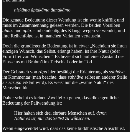
niṣkāma āptakāma ātmakāmo
Die genaue Bedeutung dieser Wendung ist ein wenig knifflig und
muss im Zusammenhang gelesen werden. Die beiden Vorsilben
ātma-
und
āpta-
sind eindeutig des Klangs wegen verwendet, und
ihre Reihenfolge ist in manchen Varianten vertauscht.
Doch die grundlegende Bedeutung ist in etwa: „Nachdem sie ihren
einzigen Wunsch, das Selbst, erlangt haben, ist ihre Natur (oder
Form) frei von Wünschen.“ Es bezieht sich auf einen Zustand des
Einsseins mit Brahmā im Tiefschlaf oder im Tod.
Der Gebrauch von
rūpa
hier bestätigt die Erläuterung als
sabhāva
im Kommentar (man beachte, dass
sabhāva
selbst an anderer Stelle
als
sarūpa
erklärt wird). Es weist auf die „wahre Natur“ des
Menschen hin.
Daher scheint es keinen Zweifel zu geben, dass die eigentliche
Bedeutung der Paliwendung ist:
Hier halten sich drei ehrbare Menschen auf,
deren
Natur es ist, nur das Selbst zu wünschen
.
Wenn eingewendet wird, dass das keine buddhistische Ansicht ist,