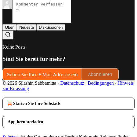
Oben
Neueste
Diskussionen
Keine Posts
Sind Sie bereit für mehr?
Abonnieren
© 2026 Silashin Sabbamitta
·
Datenschutz
∙
Bedingungen
∙
Hinweis
zur Erfassung
Starten Sie Ihre Substack
App herunterladen
Substack
ist der Ort, an dem großartige Kultur ein Zuhause findet.