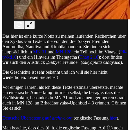
Das hier ist eine kurze Notiz zu meinen laufenden Recherchen über
den Zyklus von Texten, die von den drei Sakyer-Freunden
Anuruddha, Nandiya und Kimbila handeln. Sie finden sich
hauptsächlich in
MN 31
und
MN 128
, ein Teil noch im Vinaya (
Pli-
tv-kd10
) und ein Hinweis im Theragāthā (
Thag 2.18
); dort finden
wir auch den Ausdruck „Sakyer-Freunde“ (
sakyaputtā sahāyakā
).
Die Geschichte ist sehr bekannt und ich will sie hier nicht
wiederholen. Lesen Sie selbst!
Vor einigen Jahren, als ich diese Texte erstmals übersetzte, machte
ich eine rasche Anmerkung für mich selbst, die besagte, dass die
Erzählstruktur, besonders in MN 31 und zu einem geringeren Grad
auch in MN 128, an Bṛhadāraṇyaka-Upaniṣad 4.3 erinnert. Gönnen
Sie es sich:
Deutsche Übersetzung auf
archive.org
(englische Fassung
hier
).
Man beachte, dass dies (d. h. die englische Fassung; A.d.Ü.) noch