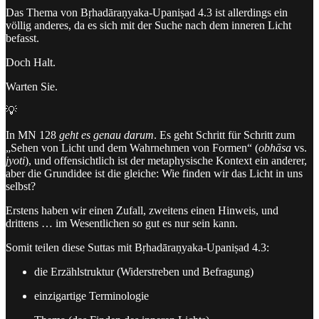
Das Thema von Bṛhadāraṇyaka-Upaniṣad 4.3 ist allerdings ein
völlig anderes, da es sich mit der Suche nach dem inneren Licht
befasst.
Doch Halt.
Warten Sie.
💡
In MN 128
geht es genau darum
. Es geht Schritt für Schritt zum
„Sehen von Licht und dem Wahrnehmen von Formen“ (
obhāsa
vs.
jyoti
), und offensichtlich ist der metaphysische Kontext ein anderer,
aber die Grundidee ist die gleiche: Wie finden wir das Licht in uns
selbst?
Erstens haben wir einen Zufall, zweitens einen Hinweis, und
drittens … im Wesentlichen so gut es nur sein kann.
Somit teilen diese Suttas mit Bṛhadāraṇyaka-Upaniṣad 4.3:
die Erzählstruktur (Widerstreben und Befragung)
einzigartige Terminologie