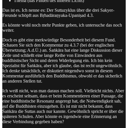
Thema (das Finden des inneren Lichts)
Das ist es. Ich nenne es: Der Suttazyklus über die drei Sakyer-
Freunde schöpft aus Bṛhadāraṇyaka-Upaniṣad 4.3.
Es könnte wohl noch mehr Punkte geben, ich untersuche das noch
weiter.
Doch es gibt eine merkwürdige Besonderheit bei diesem Fund.
Schauen Sie sich den Kommentar zu 4.3.7 (bei der englischen
Übersetzung; A.d.Ü.) an. Śaṅkāra hat eine lange Diskussion dieser
Zeile und schließt eine lange Reihe von Einwänden aus
buddhistischer Sicht und deren Widerlegung ein. Ich bin kein
Spezialist für Śaṅkāra, aber ich glaube, das ist recht ungewöhnlich.
Ich denke tatsächlich, er diskutiert nirgendwo sonst in diesem
Kommentar ausführlich den Buddhismus, obwohl er das sicherlich
an anderen Stellen tut.
Ich weiß nicht, was man daraus machen soll. Vielleicht nichts. Aber
es erscheint seltsam, dass er beim Kommentieren einer Passage, die
eine buddhistische Resonanz angeregt hat, die Notwendigkeit sah,
auf die Buddhisten einzugehen. Es ist mir nicht bekannt, dass
Śaṅkāra die Suttas auch nur kannte. Gewöhnlich spricht er über die
späteren Schulen. Aber könnte es irgendwie eine Erinnerung an
diese Verbindung gegeben haben?