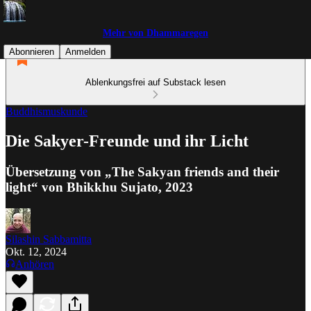
Mehr von Dhammaregen
Abonnieren
Anmelden
Ablenkungsfrei auf Substack lesen
Buddhismuskunde
Die Sakyer-Freunde und ihr Licht
Übersetzung von „The Sakyan friends and their
light“ von Bhikkhu Sujato, 2023
Silashin Sabbamitta
Okt. 12, 2024
Anhören