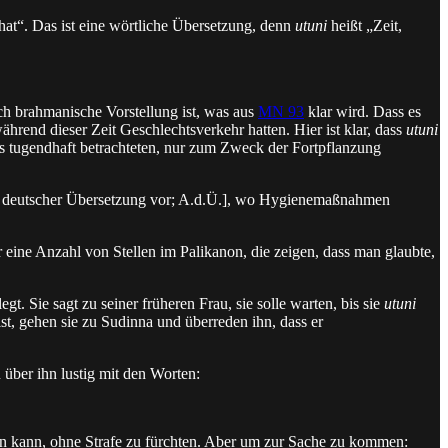
t hat“. Das ist eine wörtliche Übersetzung, denn
utuni
heißt „Zeit,
sch brahmanische Vorstellung ist, was aus
MN 93
klar wird. Dass es
während dieser Zeit Geschlechtsverkehr hatten. Hier ist klar, dass
utuni
s tugendhaft betrachteten, nur zum Zweck der Fortpflanzung
t in deutscher Übersetzung vor; A.d.Ü.], wo Hygienemaßnahmen
er eine Anzahl von Stellen im Palikanon, die zeigen, dass man glaubte,
t. Sie sagt zu seiner früheren Frau, sie solle warten, bis sie
utuni
ist, gehen sie zu Sudinna und überreden ihn, dass er
über ihn lustig mit den Worten:
ten kann, ohne Strafe zu fürchten. Aber um zur Sache zu kommen: