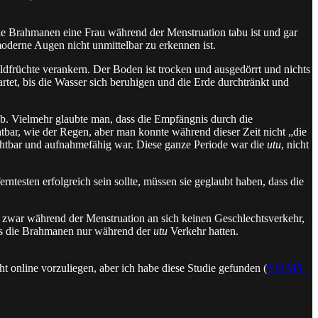
die Brahmanen eine Frau während der Menstruation tabu ist und gar
 moderne Augen nicht unmittelbar zu erkennen ist.
früchte verankern. Der Boden ist trocken und ausgedörrt und nichts
tet, bis die Wasser sich beruhigen und die Erde durchtränkt und
b. Vielmehr glaubte man, dass die Empfängnis durch die
bar, wie der Regen, aber man konnte während dieser Zeit nicht „die
chtbar und aufnahmefähig war. Diese ganze Periode war die
utu
, nicht
ntesten erfolgreich sein sollte, müssen sie geglaubt haben, dass die
 zwar während der Menstruation an sich keinen Geschlechtsverkehr,
dass die Brahmanen nur während der
utu
Verkehr hatten.
t online vorzuliegen, aber ich habe diese Studie gefunden (
SJAMS-