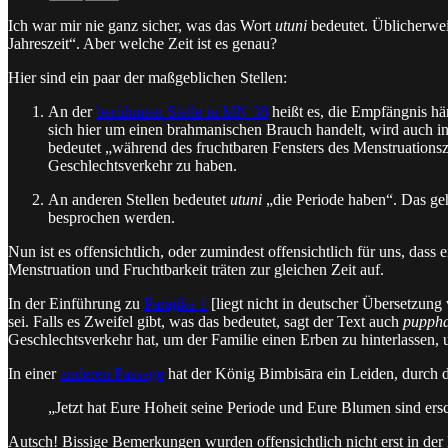
Ich war mir nie ganz sicher, was das Wort
utuni
bedeutet. Üblicherweis
Jahreszeit“. Aber welche Zeit ist es genau?
Hier sind ein paar der maßgeblichen Stellen:
An der
berühmten Stelle in MN 38
heißt es, die Empfängnis hä
sich hier um einen brahmanischen Brauch handelt, wird auch i
bedeutet „während des fruchtbaren Fensters des Menstruations
Geschlechtsverkehr zu haben.
An anderen Stellen bedeutet
utuni
„die Periode haben“. Das g
besprochen werden.
Nun ist es offensichtlich, oder zumindest offensichtlich für uns, dass
Menstruation und Fruchtbarkeit träten zur gleichen Zeit auf.
In der Einführung zu
Pārājika 1
[liegt nicht in deutscher Übersetzung 
sei. Falls es Zweifel gibt, was das bedeutet, sagt der Text auch
pupph
Geschlechtsverkehr hat, um der Familie einen Erben zu hinterlassen, 
In einer
anderen Passage
hat der König Bimbisāra ein Leiden, durch d
„Jetzt hat Eure Hoheit seine Periode und Eure Blumen sind ers
Autsch! Bissige Bemerkungen wurden offensichtlich nicht erst in der