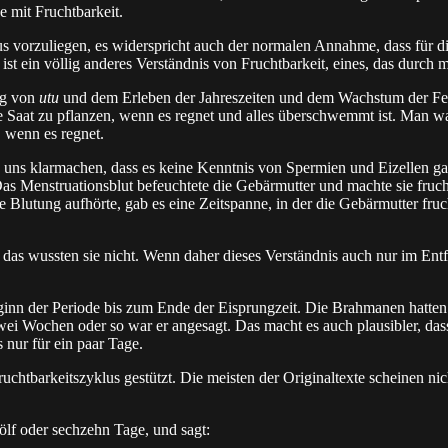
e mit Fruchtbarkeit.
lus vorzuliegen, es widerspricht auch der normalen Annahme, dass für 
 ist ein völlig anderes Verständnis von Fruchtbarkeit, eines, das durch
ng von
utu
und dem Erleben der Jahreszeiten und dem Wachstum der Feld
Saat zu pflanzen, wenn es regnet und alles überschwemmt ist. Man war
, wenn es regnet.
 uns klarmachen, dass es keine Kenntnis von Spermien und Eizellen ga
 Menstruationsblut befeuchtete die Gebärmutter und machte sie frucht
lutung aufhörte, gab es eine Zeitspanne, in der die Gebärmutter fru
 das wussten sie nicht. Wenn daher dieses Verständnis auch nur im Entfer
nn der Periode bis zum Ende der Eisprungzeit. Die Brahmanen hatten
n zwei Wochen oder so war er angesagt. Das macht es auch plausibler, 
 nur für ein paar Tage.
chtbarkeitszyklus gestützt. Die meisten der Originaltexte scheinen nich
lf oder sechzehn Tage, und sagt: