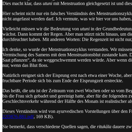
Dies macht klar, dass
utuni
mit Menstruation gleichgesetzt ist und dies
Hier scheint nicht nur ein falsches Verständnis des Menstruationszyk
nicht angefasst werden darf. Ich vermute, was wir hier vor uns haben,
Vielleicht müssen wir die Bedeutung von
utuni
in der Grundbedeutu
wächst. Dann kommt der Regen. Aber man stürzt nicht hinaus, um die 
durchfeuchtet haben. Mit anderen Worten: Die Regenzeit ist nicht nur
Ich denke, so wurde der Menstruationszyklus verstanden. Wir müssen
Vermischung des Samens mit dem Menstruationsblut zustande kam. Das
Saat pflanzen“, da sie weggeschwemmt werden würde. Aber wenn die B
nur, wenn das Blut floss.
Natürlich ereignet sich der Eisprung erst nach etwa einer Woche, aber
fruchtbare Periode sich bis zum Ende der Eisprungzeit erstreckte.
Das heißt, die
utu
ist der Zeitraum von zwei Wochen oder so vom Begi
bis die Frau sich gebadet und gereinigt hatte, aber für die folgende
Geschlechtsverkehr während der Hälfte des Monats ist realistischer als
Dieses Verständnis wird von ayurvedischen Vorstellungen über den Fru
22D876-881.pdf
, 169 KB).
Sie bemerkt, dass verschiedene Quellen sagen, die
ritukāla
dauere zwö