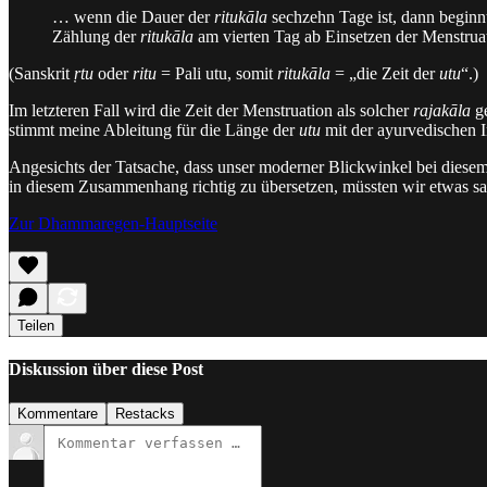
… wenn die Dauer der
ritukāla
sechzehn Tage ist, dann beginn
Zählung der
ritukāla
am vierten Tag ab Einsetzen der Menstrua
(Sanskrit
ṛtu
oder
ritu
= Pali utu, somit
ritukāla
= „die Zeit der
utu
“.)
Im letzteren Fall wird die Zeit der Menstruation als solcher
rajakāla
ge
stimmt meine Ableitung für die Länge der
utu
mit der ayurvedischen In
Angesichts der Tatsache, dass unser moderner Blickwinkel bei diesem
in diesem Zusammenhang richtig zu übersetzen, müssten wir etwas sa
Zur Dhammaregen-Hauptseite
Teilen
Diskussion über diese Post
Kommentare
Restacks