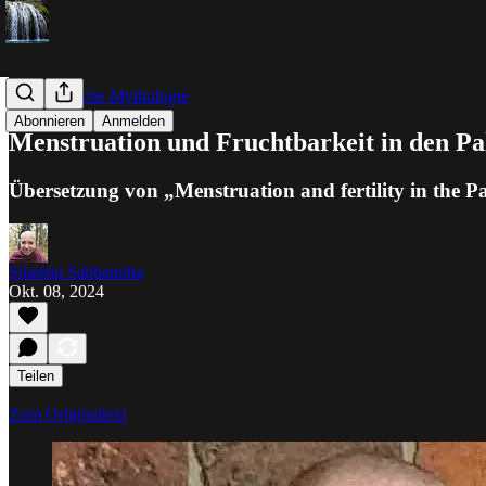
Buddhistische Mythologie
Abonnieren
Anmelden
Menstruation und Fruchtbarkeit in den Pa
Übersetzung von „Menstruation and fertility in the P
Silashin Sabbamitta
Okt. 08, 2024
Teilen
Zum Originaltext