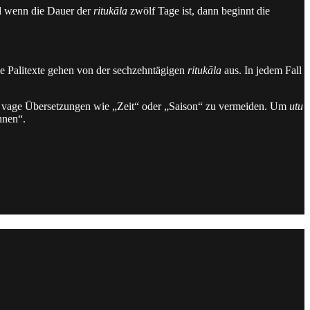
d wenn die Dauer der
ritukāla
zwölf Tage ist, dann beginnt die
die Palitexte gehen von der sechzehntägigen
ritukāla
aus. In jedem Fall
en, vage Übersetzungen wie „Zeit“ oder „Saison“ zu vermeiden. Um
utu
nnen“.