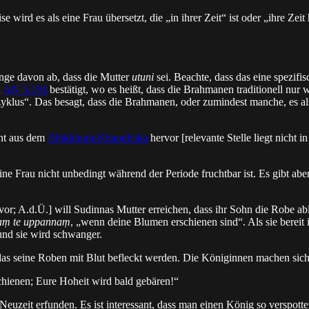
e wird es als eine Frau übersetzt, die „in ihrer Zeit“ ist oder „ihre Zei
nge davon ab, dass die Mutter
utuni
sei. Beachte, dass das eine spezifi
n
AN 5.191
bestätigt, wo es heißt, dass die Brahmanen traditionell nur 
zyklus“. Das besagt, dass die Brahmanen, oder zumindest manche, es al
eht aus dem
Bhikkhuni-Khandhaka
hervor [relevante Stelle liegt nich
 eine Frau nicht unbedingt während der Periode fruchtbar ist. Es gibt ab
vor; A.d.Ü.] will Sudinnas Mutter erreichen, dass ihr Sohn die Robe ableg
aṃ te uppannaṃ
, „wenn deine Blumen erschienen sind“. Als sie bereit 
und sie wird schwanger.
as seine Roben mit Blut befleckt werden. Die Königinnen machen sich 
chienen; Eure Hoheit wird bald gebären!“
 Neuzeit erfunden. Es ist interessant, dass man einen König so verspot