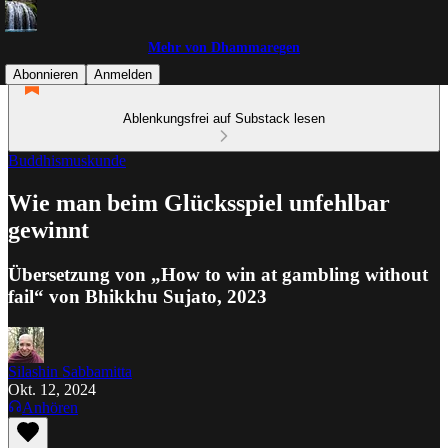
Mehr von Dhammaregen
Abonnieren
Anmelden
Ablenkungsfrei auf Substack lesen
Buddhismuskunde
Wie man beim Glücksspiel unfehlbar
gewinnt
Übersetzung von „How to win at gambling without
fail“ von Bhikkhu Sujato, 2023
Silashin Sabbamitta
Okt. 12, 2024
Anhören