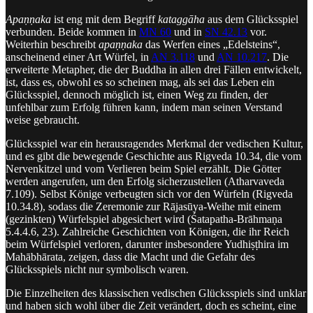
Apaṇṇaka
ist eng mit dem Begriff
kataggāha
aus dem Glücksspiel
verbunden. Beide kommen in
MN 60
und in
SN 42.13
vor.
Weiterhin beschreibt
apaṇṇaka
das Werfen eines „Edelsteins“,
anscheinend einer Art Würfel, in
AN 3.118
und
AN 10.217
. Die
erweiterte Metapher, die der Buddha in allen drei Fällen entwickelt,
ist, dass es, obwohl es so scheinen mag, als sei das Leben ein
Glücksspiel, dennoch möglich ist, einen Weg zu finden, der
unfehlbar zum Erfolg führen kann, indem man seinen Verstand
weise gebraucht.
Glücksspiel war ein herausragendes Merkmal der vedischen Kultur,
und es gibt die bewegende Geschichte aus Rigveda 10.34, die vom
Nervenkitzel und vom Verlieren beim Spiel erzählt. Die Götter
werden angerufen, um den Erfolg sicherzustellen (Atharvaveda
7.109). Selbst Könige verbeugten sich vor den Würfeln (Rigveda
10.34.8), sodass die Zeremonie zur Rājasūya-Weihe mit einem
(gezinkten) Würfelspiel abgesichert wird (Śatapatha-Brāhmaṇa
5.4.4.6, 23). Zahlreiche Geschichten von Königen, die ihr Reich
beim Würfelspiel verloren, darunter insbesondere Yudhiṣṭhira im
Mahābhārata, zeigen, dass die Macht und die Gefahr des
Glücksspiels nicht nur symbolisch waren.
Die Einzelheiten des klassischen vedischen Glücksspiels sind unklar
und haben sich wohl über die Zeit verändert, doch es scheint, eine