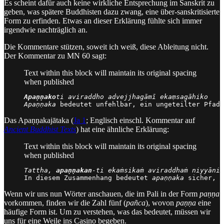
Es scheint dafür auch keine wirkliche Entsprechung im Sanskrit zu
geben, was spätere Buddhisten dazu zwang, eine über-sanskritisierte
Form zu erfinden. Etwas an dieser Erklärung fühlte sich immer
irgendwie nachträglich an.
Die Kommentare stützen, soweit ich weiß, diese Ableitung nicht.
Der Kommentar zu MN 60 sagt:
Text within this block will maintain its original spacing
when published
Apaṇṇako
ti aviraddho advejjhagāmī ekaṃsagāhiko
Apaṇṇaka
 bedeutet unfehlbar, ein ungeteilter Pfad,
Das Apaṇṇakajātaka (
Ja 1
; Englisch einschl. Kommentar auf
Ancient Buddhist Texts
) hat eine ähnliche Erklärung:
Text within this block will maintain its original spacing
when published
Tattha, 
apaṇṇakan
-ti ekaṁsikaṁ aviraddhaṁ niyyānik
In diesem Zusammenhang bedeutet 
apaṇṇaka
 sicher, u
Wenn wir uns nun Wörter anschauen, die im Pali in der Form
paṇṇa
vorkommen, finden wir die Zahl fünf (
pañca
), wovon
paṇṇa
eine
häufige Form ist. Um zu verstehen, was das bedeutet, müssen wir
uns für eine Weile ins Casino begeben.