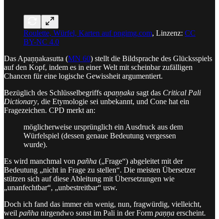
Roulette, Würfel, Karten auf pngimg.com
, Linzenz:
CC
BY-NC 4.0
Das Apaṇṇakasutta (
MN 60
) stellt die Bildsprache des Glücksspiels
auf den Kopf, indem es in einer Welt mit scheinbar zufälligen
Chancen für eine logische Gewissheit argumentiert.
Bezüglich des Schlüsselbegriffs
apaṇṇaka
sagt das
Critical Pali
Dictionary
, die Etymologie sei unbekannt, und Cone hat ein
Fragezeichen. CPD merkt an:
möglicherweise ursprünglich ein Ausdruck aus dem
Würfelspiel (dessen genaue Bedeutung vergessen
wurde).
Es wird manchmal von
pañha
(„Frage“) abgeleitet mit der
Bedeutung „nicht in Frage zu stellen“. Die meisten Übersetzer
stützen sich auf diese Ableitung mit Übersetzungen wie
„unanfechtbar“, „unbestreitbar“ usw.
Doch ich fand das immer ein wenig, nun, fragwürdig, vielleicht,
weil
pañha
nirgendwo sonst im Pali in der Form
paṇṇa
erscheint.