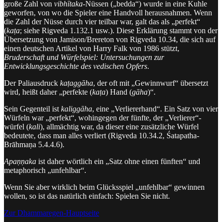
große Zahl von
vibhītaka
-Nüssen („bedda“) wurde in eine Kuhle
geworfen, von wo die Spieler eine Handvoll herausnahmen. Wenn
die Zahl der Nüsse durch vier teilbar war, galt das als „perfekt“
(
kaṭa
; siehe Rigveda 1.132.1 usw.). Diese Erklärung stammt von der
Übersetzung von Jamison/Brereton von Rigveda 10.34, die sich auf
einen deutschen Artikel von Harry Falk von 1986 stützt,
Bruderschaft und Würfelspiel: Untersuchungen zur
Entwicklungsgeschichte des vedischen Opfers
.
Der Paliausdruck
kaṭaggāha
, der oft mit „Gewinnwurf“ übersetzt
wird, heißt daher „perfekte (
kaṭa
) Hand (
gāha
)“.
Sein Gegenteil ist
kaliggāha
, eine „Verliererhand“. Ein Satz von vier
Würfeln war „perfekt“, wohingegen der fünfte, der „Verlierer“-
würfel (
kali
), allmächtig war, da dieser eine zusätzliche Würfel
bedeutete, dass man alles verliert (Rigveda 10.34.2, Śatapatha-
Brāhmaṇa 5.4.4.6).
Apaṇṇaka
ist daher wörtlich ein „Satz ohne einen fünften“ und
metaphorisch „unfehlbar“.
Wenn Sie aber wirklich beim Glücksspiel „unfehlbar“ gewinnen
wollen, so ist das natürlich einfach: Spielen Sie nicht.
Zur Dhammaregen-Hauptseite