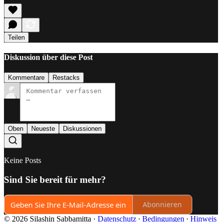
Teilen
Diskussion über diese Post
Kommentare
Restacks
Oben
Neueste
Diskussionen
Keine Posts
Sind Sie bereit für mehr?
Abonnieren
© 2026 Silashin Sabbamitta
·
Datenschutz
∙
Bedingungen
∙
Hinweis