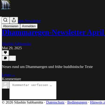
Dhammaregen-Newsletter
Abonnieren
Anmelden
Dhammaregen-Newsletter April
Silashin Sabbamitta
Mai 29, 2025
Neues rund um Dhammaregen und frühe buddhistische Texte
Lesen →
Kommentare
© 2026 Silashin Sabbamitta
·
Datenschutz
∙
Bedingungen
∙
Hinweis z