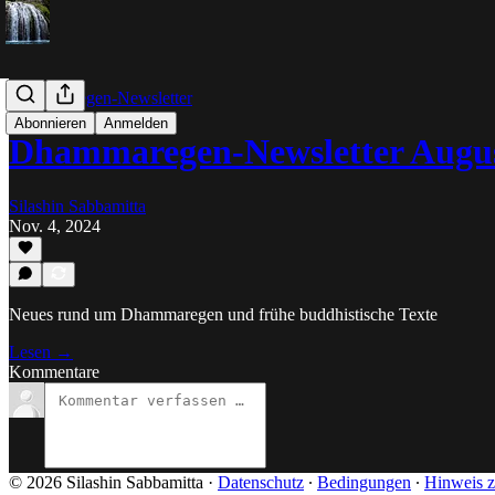
Dhammaregen-Newsletter
Abonnieren
Anmelden
Dhammaregen-Newsletter Augus
Silashin Sabbamitta
Nov. 4, 2024
Neues rund um Dhammaregen und frühe buddhistische Texte
Lesen →
Kommentare
© 2026 Silashin Sabbamitta
·
Datenschutz
∙
Bedingungen
∙
Hinweis z