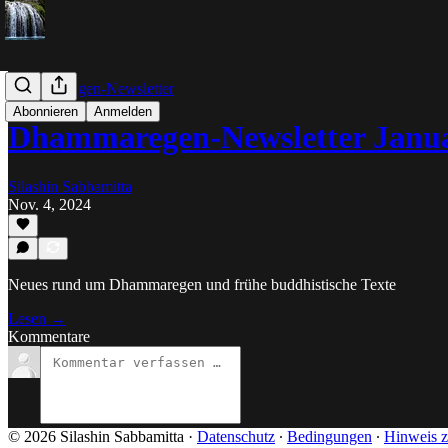
Dhammaregen-Newsletter
Abonnieren
Anmelden
Dhammaregen-Newsletter Janua
Silashin Sabbamitta
Nov. 4, 2024
Neues rund um Dhammaregen und frühe buddhistische Texte
Lesen →
Kommentare
© 2026 Silashin Sabbamitta
·
Datenschutz
∙
Bedingungen
∙
Hinweis z