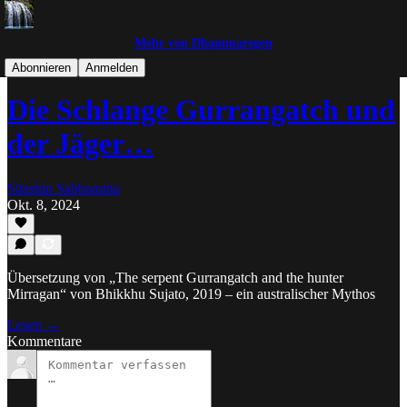
Mehr von Dhammaregen
Buddhistische Mythologie
Abonnieren
Anmelden
Die Schlange Gurrangatch und
der Jäger…
Silashin Sabbamitta
Okt. 8, 2024
Übersetzung von „The serpent Gurrangatch and the hunter
Mirragan“ von Bhikkhu Sujato, 2019 – ein australischer Mythos
Lesen →
Kommentare