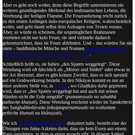
Aber es geht noch weiter, denn diese Begriffe unterminieren ein
weiteres grundlegendes Merkmal des brahmanischen Lebens, die
Verehrung der heiligen Flamme. Die Feueranbetung reicht zurück
zu den ersten Anfängen indo-europäischer Religion, wahrscheinlich
weiter, und geht damit selbst dem Aufsagen von Texten voraus.
Aber, so würde es scheinen, die ursprünglichen Brahmanen
verehrten nicht nur kein Feuer, sie sind vielmehr dadurch
gekennzeichnet, dass sie Feuer ablehnten. Und – das würden Sie nie
raten – buddhistische Mönche und Nonnen
unterliegen ebenfalls
Beschränkungen für das Anzünden von Feuer
.
Schließlich heißt es, sie haben „den Spaten weggelegt“. Diese
Wendung wird oft fälschlich als „Mörser und Stößel“ oder etwas in
der Art übersetzt, aber es gibt keinen Zweifel, dass es sich speziell
auf ein Grabwerkzeug bezieht. In den Nikāyas kommt es nur an
einer anderen Stelle vor, in
MN 81
, wo Ghaṭīkāra dafür gepriesen
wird, dass er „den Spaten weggelegt hat und auch mit seinen
Händen nicht die Erde umgräbt“ (
pannamusalo na sahatthā
pathaviṃ khaṇati
). Diese Wendung erscheint wieder im Sanskrittext
des Saṅghabhedavastu (
nikṣiptaparṇamusalo na svahastaṃ
pṛthivīṃ khanati na khānayati
).
Wie ich
in einem früheren Artikel
diskutiert habe, besteht eine der
Übungen von Jaina-Asketen darin, dass sie kein Essen aus einem
Haus annehmen, in dem es einen
musala
gibt. In diesem Artikel