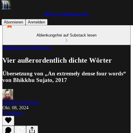
Mehr von Dhammaregen
Abonnieren
Anmelden
Ablenkungsfrei auf Substack lesen
Buddhistische Mythologie
Vier außerordentlich dichte Wörter
Übersetzung von „An extremely dense four words“
von Bhikkhu Sujato, 2017
Silashin Sabbamitta
Okt. 08, 2024
Anhören