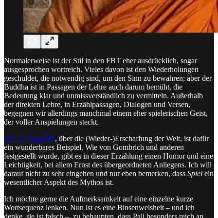
Normalerweise ist der Stil in den FBT eher ausdrücklich, sogar
ausgesprochen wortreich. Vieles davon ist den Wiederholungen
geschuldet, die notwendig sind, um den Sinn zu bewahren; aber der
Buddha ist in Passagen der Lehre auch darum bemüht, die
Bedeutung klar und unmissverständlich zu vermitteln. Außerhalb
der direkten Lehre, in Erzählpassagen, Dialogen und Versen,
begegnen wir allerdings manchmal einem eher spielerischen Geist,
der voller Anspielungen steckt.
DN 27 Aggañña
, über die (Wieder-)Erschaffung der Welt, ist dafür
ein wunderbares Beispiel. Wie von Gombrich und anderen
festgestellt wurde, gibt es in dieser Erzählung einen Humor und eine
Leichtigkeit, bei allem Ernst des übergeordneten Anliegens. Ich will
darauf nicht zu sehr eingehen und nur eben bemerken, dass
Spiel
ein
wesentlicher Aspekt des Mythos ist.
Ich möchte gerne die Aufmerksamkeit auf eine einzelne kurze
Wortsequenz lenken. Nun ist es eine Binsenweisheit – und ich
denke, sie ist falsch –, zu behaupten, dass Pali besonders reich an