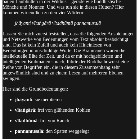
bauen Laubhütten in der Wildnis – gerade wie buddhistische
Mönche und Nonnen. Und was tun sie in diesen Hütten? Hier
kommen wir endlich zu den vier Wörtern:
jhāyanti vītaṅgārā vītadhūmā pannamusalā
Lassen Sie mich zuerst feststellen, dass die folgenden Anspielungen
und Netzwerke von Bedeutungen vom Text absolut beabsichtigt
sind. Das ist kein Zufall und auch kein Hineinlesen von
Bedeutungen in unschuldige Worte. Die Brahmanen waren die
intellektuelle Elite der Zeit, und da er mit hochgebildeten und
intelligenten Brahmanen sprach, führte der Buddha bewusst eine
Reihe von Begriffen ein, die in diesem Zusammenhang sehr
ungewöhnlich sind und zu einem Lesen auf mehreren Ebenen
zwingen.
Hier sind die Grundbedeutungen:
jhāyanti
: sie meditieren
vītaṅgārā
: frei von glühenden Kohlen
vītadhūmā
: frei von Rauch
pannamusalā
: den Spaten weggelegt