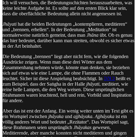
Ich will versuchen, die Bedeutungsschichten herauszuarbeiten, was
keine leichte Aufgabe ist. Es sollte auf den ersten Blick klar sein,
dass die oberflächliche Bedeutung allein nicht angemessen ist.
Jhāyati
hat die beiden Bedeutungen „kontemplieren, meditieren“
und „brennen, erhellen“. In der Bedeutung „Meditation“ ist
normalerweise natürlich gemeint, dass man
Jhāna
übt. Ob es genau
das hier bedeutet, darüber kann man streiten, obwohl es sicher etwas
in der Art beinhaltet.
Die Bedeutung „brennen“ liegt aber nicht fern, wie die folgenden
Ausdrücke zeigen. Wenn man diese drei Wörter aus dem
Zusammenhang nehmen würde, könnte man denken, sie beziehen
sich auf etwas wie eine Lampe, die ohne Flammen oder Rauch
leuchtet. Sicher ist diese Anspielung beabsichtigt. In
DN 2
heißt es
zum Beispiel, dass der Saṅgha in der Halle
jhāyati
, meditiert, wie
reine helle Lampen, die den Weg weisen. Diese ursprünglichen
Brahmanen waren leuchtend, hell und rein, Vorbild und Inspiration
für andere.
Aber das ist erst der Anfang. Ein wenig weiter unten im Text gibt es
ein Wortspiel zwischen
jhāyaka
und
ajjhāyaka
.
Ajjhāyaka
ist ein
völlig anderes Wort und bedeutet „Rezitator“. Das Wortspiel sagt,
diese Brahmanen seien ursprünglich
Jhāyakas
gewesen,
Meditierende, aber manche konnten nicht meditieren und gingen