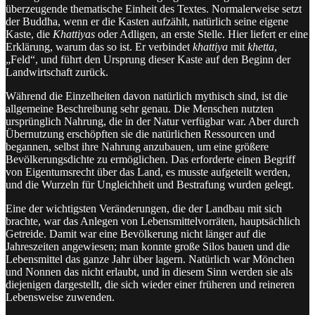
überzeugende thematische Einheit des Textes. Normalerweise setzt
der Buddha, wenn er die Kasten aufzählt, natürlich seine eigene
Kaste, die
Khattiyas
oder Adligen, an erste Stelle. Hier liefert er eine
Erklärung, warum das so ist. Er verbindet
khattiya
mit
khetta
,
„Feld“, und führt den Ursprung dieser Kaste auf den Beginn der
Landwirtschaft zurück.
Während die Einzelheiten davon natürlich mythisch sind, ist die
allgemeine Beschreibung sehr genau. Die Menschen nutzten
ursprünglich Nahrung, die in der Natur verfügbar war. Aber durch
Übernutzung erschöpften sie die natürlichen Ressourcen und
begannen, selbst ihre Nahrung anzubauen, um eine größere
Bevölkerungsdichte zu ermöglichen. Das erforderte einen Begriff
von Eigentumsrecht über das Land, es musste aufgeteilt werden,
und die Wurzeln für Ungleichheit und Bestrafung wurden gelegt.
Eine der wichtigsten Veränderungen, die der Landbau mit sich
brachte, war das Anlegen von Lebensmittelvorräten, hauptsächlich
Getreide. Damit war eine Bevölkerung nicht länger auf die
Jahreszeiten angewiesen; man konnte große Silos bauen und die
Lebensmittel das ganze Jahr über lagern. Natürlich war Mönchen
und Nonnen das nicht erlaubt, und in diesem Sinn werden sie als
diejenigen dargestellt, die sich wieder einer früheren und reineren
Lebensweise zuwenden.