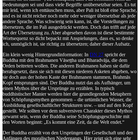
Bedeutungen sei und dass viele Begriffe unübersetzbar seien. Es tut
mir leid, wenn ich enttäuschen muss, aber Pali ist bloß eine Sprache,
und es ist nicht reicher noch mehr oder weniger übersetzbar als jede
andere Sprache. Was schwierig sein kann, ist, die Vorstellungen zu
übersetzen, die im Pali ausgedrückt werden. Doch das trifft auf jede
Art der Übersetzung zu. Aber abgesehen davon ist diese bestimmte
Wortsequenz so dicht bepackt mit Anspielungen, dass es, so denke
ich, unmöglich ist, sie richtig zu übersetzen; daher dieser Aufsatz.
Ein klein wenig Hintergrundinformation: In
DN 27
spricht der
Buddha mit den Brahmanen Vāseṭṭha und Bharadvāja, die dem
Orden beitreten wollen. Die anderen Brahmanen haben sie dafür
herabgesetzt, dass sie sich mit diesen niederen Asketen abgeben, wo
sie doch aus der hohen Kaste der Brahmanen stammen, Brahmās
Kopf entsprungen sind. Der Buddha nutzt das als Aufhänger, um
einen Mythos über die Ursprünge zu erzählen. In typisch
buddhistischer Manier werden hier die grundlegenden Metaphern
von Schöpfungsmythen genommen – die urtümlichen Wasser, die
Ausbildung gesellschaftlicher Strukturen usw. – und auf den Kopf
gestellt. Wir sollten vor dem subversiven Charakter dieses Mythos
gewarnt sein, wenn der Buddha seine Schöpfungsgeschichte mit
den Worten beginnt: „Es kommt eine Zeit, da die Welt endet.“
Der Buddha erzählt von den Ursprüngen der Gesellschaft und den
Anfängen des moralischen Niedergangs. Hier zeigt sich eine sehr