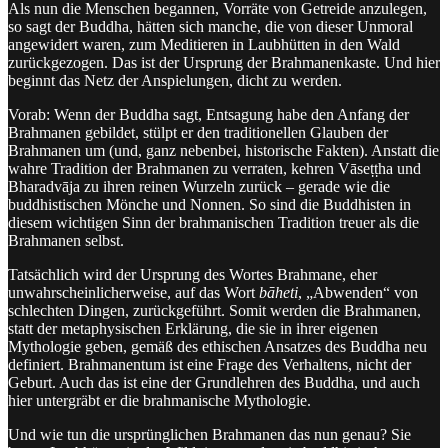
Als nun die Menschen begannen, Vorräte von Getreide anzulegen,
so sagt der Buddha, hätten sich manche, die von dieser Unmoral
angewidert waren, zum Meditieren in Laubhütten in den Wald
zurückgezogen. Das ist der Ursprung der Brahmanenkaste. Und hier
beginnt das Netz der Anspielungen, dicht zu werden.
Vorab: Wenn der Buddha sagt, Entsagung habe den Anfang der
Brahmanen gebildet, stülpt er den traditionellen Glauben der
Brahmanen um (und, ganz nebenbei, historische Fakten). Anstatt die
wahre Tradition der Brahmanen zu verraten, kehren Vāseṭṭha und
Bharadvāja zu ihren reinen Wurzeln zurück – gerade wie die
buddhistischen Mönche und Nonnen. So sind die Buddhisten in
diesem wichtigen Sinn der brahmanischen Tradition treuer als die
Brahmanen selbst.
Tatsächlich wird der Ursprung des Wortes Brahmane, eher
unwahrscheinlicherweise, auf das Wort
bāheti
, „Abwenden“ von
schlechten Dingen, zurückgeführt. Somit werden die Brahmanen,
statt der metaphysischen Erklärung, die sie in ihrer eigenen
Mythologie geben, gemäß des ethischen Ansatzes des Buddha neu
definiert. Brahmanentum ist eine Frage des Verhaltens, nicht der
Geburt. Auch das ist eine der Grundlehren des Buddha, und auch
hier untergräbt er die brahmanische Mythologie.
Und wie tun die ursprünglichen Brahmanen das nun genau? Sie