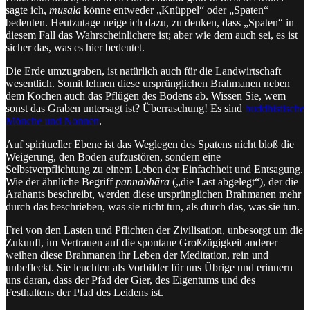
sagte ich,
musala
könne entweder „Knüppel“ oder „Spaten“
bedeuten. Heutzutage neige ich dazu, zu denken, dass „Spaten“ in
diesem Fall das Wahrscheinlichere ist; aber wie dem auch sei, es ist
sicher das, was es hier bedeutet.
Die Erde umzugraben, ist natürlich auch für die Landwirtschaft
wesentlich. Somit lehnen diese ursprünglichen Brahmanen neben
dem Kochen auch das Pflügen des Bodens ab. Wissen Sie, wem
sonst das Graben untersagt ist? Überraschung! Es sind
buddhistische
Mönche und Nonnen
.
Auf spiritueller Ebene ist das Weglegen des Spatens nicht bloß die
Weigerung, den Boden aufzustören, sondern eine
Selbstverpflichtung zu einem Leben der Einfachheit und Entsagung.
Wie der ähnliche Begriff
pannabhāra
(„die Last abgelegt“), der die
Arahants beschreibt, werden diese ursprünglichen Brahmanen mehr
durch das beschrieben, was sie nicht tun, als durch das, was sie tun.
Frei von den Lasten und Pflichten der Zivilisation, unbesorgt um die
Zukunft, im Vertrauen auf die spontane Großzügigkeit anderer
weihen diese Brahmanen ihr Leben der Meditation, rein und
unbefleckt. Sie leuchten als Vorbilder für uns Übrige und erinnern
uns daran, dass der Pfad der Gier, des Eigentums und des
Festhaltens der Pfad des Leidens ist.