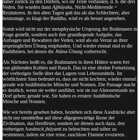
daher zurück zu den Dörfern, wo sie Texte verfassten, d. h. die drei
Veden. Sie wurden dann
Ajjhāyaka
, Nicht-Meditierende =
Rezitatoren. In den alten Tagen galt das als das Schlechtere, aber
heutzutage, so klagt der Buddha, wird es als besser angesehen.
Somit wird nicht nur der metaphysische Ursprung der Brahmanen in
Frage gestellt, sondern auch ihre grundlegende Aufgabe, das
Aufsagen und Bewahren der Veden, wird als ein Verrat an ihrer
ursprünglichen Übung empfunden. Und wieder einmal sind es die
Buddhisten, bei denen die
Jhāna
-Übung vorherrscht.
Als Nächstes heißt es, die Brahmanen in ihren Hütten waren frei
von glühenden Kohlen und Rauch. Das ist eine direkte Fortsetzung
der vorherigen Stelle über das Lagern von Lebensmitteln. Im
wörtlichsten Sinn bedeutet es, dass sie nicht kochten; wieder einmal:
gerade wie buddhistische Mönche und Nonnen. Die Passage macht
es deutlich, wenn sie weiter ausführt, wie sie zur Almosenrunde ins
Dorf gehen; gerade wie, Sie haben es erraten: buddhistische
Mönche und Nonnen.
Wie wir bereits gesehen haben, beziehen sich diese Ausdrücke aber
nicht nur unmittelbar auf diese allgegenwärtige Ikone der
Zivilisation, das Herdfeuer, sondern sie dienen auch dazu, den
vorherigen Ausdruck
jhāyanti
zu beleuchten und näher zu
bestimmen, indem sie eine reine, rauchlose Flamme evozieren.