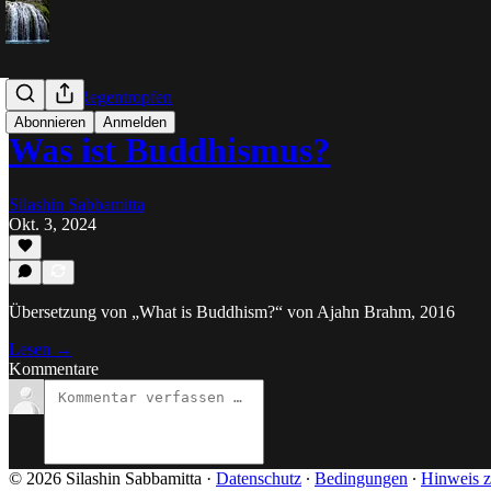
Dhamma-Regentropfen
Abonnieren
Anmelden
Was ist Buddhismus?
Silashin Sabbamitta
Okt. 3, 2024
Übersetzung von „What is Buddhism?“ von Ajahn Brahm, 2016
Lesen →
Kommentare
© 2026 Silashin Sabbamitta
·
Datenschutz
∙
Bedingungen
∙
Hinweis z