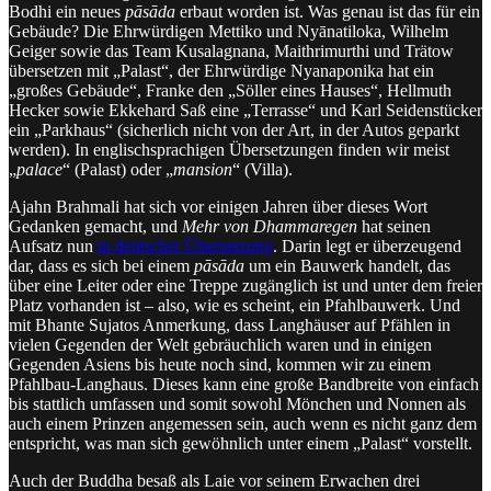
Bodhi ein neues
pāsāda
erbaut worden ist. Was genau ist das für ein
Gebäude? Die Ehrwürdigen Mettiko und Nyānatiloka, Wilhelm
Geiger sowie das Team Kusalagnana, Maithrimurthi und Trätow
übersetzen mit „Palast“, der Ehrwürdige Nyanaponika hat ein
„großes Gebäude“, Franke den „Söller eines Hauses“, Hellmuth
Hecker sowie Ekkehard Saß eine „Terrasse“ und Karl Seidenstücker
ein „Parkhaus“ (sicherlich nicht von der Art, in der Autos geparkt
werden). In englischsprachigen Übersetzungen finden wir meist
„
palace
“ (Palast) oder „
mansion
“ (Villa).
Ajahn Brahmali hat sich vor einigen Jahren über dieses Wort
Gedanken gemacht, und
Mehr von Dhammaregen
hat seinen
Aufsatz nun
in deutscher Übersetzung
. Darin legt er überzeugend
dar, dass es sich bei einem
pāsāda
um ein Bauwerk handelt, das
über eine Leiter oder eine Treppe zugänglich ist und unter dem freier
Platz vorhanden ist – also, wie es scheint, ein Pfahlbauwerk. Und
mit Bhante Sujatos Anmerkung, dass Langhäuser auf Pfählen in
vielen Gegenden der Welt gebräuchlich waren und in einigen
Gegenden Asiens bis heute noch sind, kommen wir zu einem
Pfahlbau-Langhaus. Dieses kann eine große Bandbreite von einfach
bis stattlich umfassen und somit sowohl Mönchen und Nonnen als
auch einem Prinzen angemessen sein, auch wenn es nicht ganz dem
entspricht, was man sich gewöhnlich unter einem „Palast“ vorstellt.
Auch der Buddha besaß als Laie vor seinem Erwachen drei