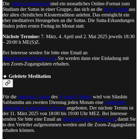
Die
Sutta-Erkundungen
sind ein monatliches Online-Format zum
Studium der Suttas in einer Gruppe, das sich an die
lectio divina
aus
der alten christlichen Klostertradition anlehnt. Das ermöglicht ein
eher meditatives Herangehen an die Suttas. Die Sutta-Erkundungen
finden jeden ersten Freitag im Monat statt.
Nächste Termine:
7. März, 4. April und 2. Mai 2025 jeweils 18:30
– 20:00 h ME(S)Z.
Bei Interesse senden Sie bitte eine Email an
dhammaregen@gmail.com
. Sie werden dann eine Einladung mit
den Zoom-Zugangsdaten erhalten.
🔸 Geleitete Meditation
Für die
iSangha-Gruppe
des
Klosters Tilorien
wird von Silashin
Sabbamitta am zweiten Dienstag jeden Monats eine
angeleitete
Meditation in deutscher Sprache
angeboten. Der nächste Termin ist
der 11. März 2025 von 18:00 bis 19:00 Uhr MEZ. Bei Interesse
senden Sie bitte eine Email an
dhammaregen@gmail.com
, damit Sie
in den Verteiler aufgenommen werden und die Zoom-Zugangsdaten
erhalten können.