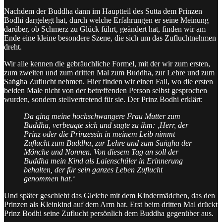
Nachdem der Buddha dann im Hauptteil des Sutta dem Prinzen
Bodhi dargelegt hat, durch welche Erfahrungen er seine Meinung
darüber, ob Schmerz zu Glück führt, geändert hat, finden wir am
Ende eine kleine besondere Szene, die sich um das Zufluchtnehmen
dreht.
Wir alle kennen die gebräuchliche Formel, mit der wir zum ersten,
zum zweiten und zum dritten Mal zum Buddha, zur Lehre und zum
Saṅgha Zuflucht nehmen. Hier finden wir einen Fall, wo die ersten
beiden Male nicht von der betreffenden Person selbst gesprochen
wurden, sondern stellvertretend für sie. Der Prinz Bodhi erklärt:
Da ging meine hochschwangere Frau Mutter zum
Buddha, verbeugte sich und sagte zu ihm: ‚Herr, der
Prinz oder die Prinzessin in meinem Leib nimmt
Zuflucht zum Buddha, zur Lehre und zum Saṅgha der
Mönche und Nonnen. Von diesem Tag an soll der
Buddha mein Kind als Laienschüler in Erinnerung
behalten, der für sein ganzes Leben Zuflucht
genommen hat.‘
Und später geschieht das Gleiche mit dem Kindermädchen, das den
Prinzen als Kleinkind auf dem Arm hat. Erst beim dritten Mal drückt
Prinz Bodhi seine Zuflucht persönlich dem Buddha gegenüber aus.