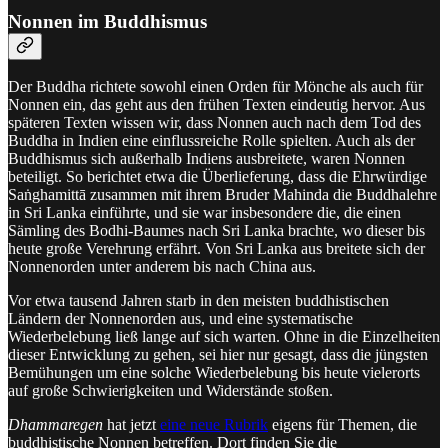
Nonnen im Buddhismus
Der Buddha richtete sowohl einen Orden für Mönche als auch für
Nonnen ein, das geht aus den frühen Texten eindeutig hervor. Aus
späteren Texten wissen wir, dass Nonnen auch nach dem Tod des
Buddha in Indien eine einflussreiche Rolle spielten. Auch als der
Buddhismus sich außerhalb Indiens ausbreitete, waren Nonnen
beteiligt. So berichtet etwa die Überlieferung, dass die Ehrwürdige
Saṅghamittā zusammen mit ihrem Bruder Mahinda die Buddhalehre
in Sri Lanka einführte, und sie war insbesondere die, die einen
Sämling des Bodhi-Baumes nach Sri Lanka brachte, wo dieser bis
heute große Verehrung erfährt. Von Sri Lanka aus breitete sich der
Nonnenorden unter anderem bis nach China aus.
Vor etwa tausend Jahren starb in den meisten buddhistischen
Ländern der Nonnenorden aus, und eine systematische
Wiederbelebung ließ lange auf sich warten. Ohne in die Einzelheiten
dieser Entwicklung zu gehen, sei hier nur gesagt, dass die jüngsten
Bemühungen um eine solche Wiederbelebung bis heute vielerorts
auf große Schwierigkeiten und Widerstände stoßen.
Dhammaregen
hat jetzt
eine neue Rubrik
eigens für Themen, die
buddhistische Nonnen betreffen. Dort finden Sie die