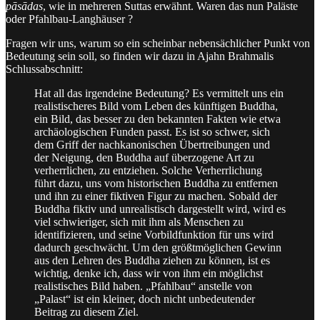
pāsādas
, wie in mehreren Suttas erwähnt. Waren das nun Paläste
oder Pfahlbau-Langhäuser ?
Fragen wir uns, warum so ein scheinbar nebensächlicher Punkt von
Bedeutung sein soll, so finden wir dazu in Ajahn Brahmalis
Schlussabschnitt:
Hat all das irgendeine Bedeutung? Es vermittelt uns ein
realistischeres Bild vom Leben des künftigen Buddha,
ein Bild, das besser zu den bekannten Fakten wie etwa
archäologischen Funden passt. Es ist so schwer, sich
dem Griff der nachkanonischen Übertreibungen und
der Neigung, den Buddha auf überzogene Art zu
verherrlichen, zu entziehen. Solche Verherrlichung
führt dazu, uns vom historischen Buddha zu entfernen
und ihn zu einer fiktiven Figur zu machen. Sobald der
Buddha fiktiv und unrealistisch dargestellt wird, wird es
viel schwieriger, sich mit ihm als Menschen zu
identifizieren, und seine Vorbildfunktion für uns wird
dadurch geschwächt. Um den größtmöglichen Gewinn
aus den Lehren des Buddha ziehen zu können, ist es
wichtig, denke ich, dass wir von ihm ein möglichst
realistisches Bild haben. „Pfahlbau“ anstelle von
„Palast“ ist ein kleiner, doch nicht unbedeutender
Beitrag zu diesem Ziel.