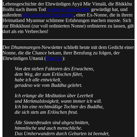
Lebensgeschichte der Ehrwürdigen Ayyā Mie Vimalā, die Bhikkhu
Bodhi nach ihrem Tod
in einer Gedenkschrift
gewürdigt hat, und
außerdem
die Geschichte Saccavadis
, einer Ex-Nonne, die in ihrem
Heimatland Myanmar schlimme Erfahrungen machen musste. Sich
zur Bhikkhuni (zur voll ordinierten Nonne) ordinieren zu lassen, gilt
dort als ein Verbrechen!
Der
Dhammaregen
-Newsletter schließt heute mit dem Gedicht einer
Nonne, die die Chance bekam, ihrer Berufung zu folgen, der
Ehrwürdigen Uttamā (
Thig 3.3
):
Von den sieben Faktoren des Erwachens,
dem Weg, der zum Erlöschen führt,
habe ich alle entwickelt,
geradeso wie vom Buddha gelehrt.
Ich erlange die Meditation über Leerheit
und Merkmalslosigkeit, wann immer ich will.
Ich bin eine rechtmäßige Tochter des Buddha,
die sich stets am Erlöschen freut.
Alle Sinnenfreuden sind abgeschnitten,
himmlische und auch menschliche.
Das Umherwandern durch Geburten ist beendet,