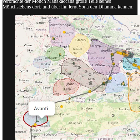
verbrachte der Mönch Mahākaccāna große Teile seines
Mönchslebens dort, und über ihn lernt Soṇa den Dhamma kennen.