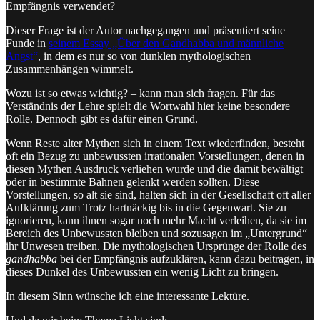
Empfängnis verwendet?
Dieser Frage ist der Autor nachgegangen und präsentiert seine
Funde in
seinem Essay „Über den Gandhabba und männliche
Angst“
, in dem es nur so von dunklen mythologischen
Zusammenhängen wimmelt.
Wozu ist so etwas wichtig? – kann man sich fragen. Für das
Verständnis der Lehre spielt die Wortwahl hier keine besondere
Rolle. Dennoch gibt es dafür einen Grund.
Wenn Reste alter Mythen sich in einem Text wiederfinden, besteht
oft ein Bezug zu unbewussten irrationalen Vorstellungen, denen in
diesen Mythen Ausdruck verliehen wurde und die damit bewältigt
oder in bestimmte Bahnen gelenkt werden sollten. Diese
Vorstellungen, so alt sie sind, halten sich in der Gesellschaft oft aller
Aufklärung zum Trotz hartnäckig bis in die Gegenwart. Sie zu
ignorieren, kann ihnen sogar noch mehr Macht verleihen, da sie im
Bereich des Unbewussten bleiben und sozusagen im „Untergrund“
ihr Unwesen treiben. Die mythologischen Ursprünge der Rolle des
gandhabba
bei der Empfängnis aufzuklären, kann dazu beitragen, in
dieses Dunkel des Unbewussten ein wenig Licht zu bringen.
In diesem Sinn wünsche ich eine interessante Lektüre.