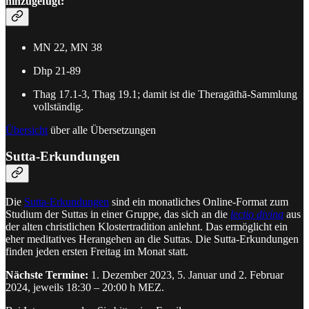
hinzugefügt:
MN 22, MN 38
Dhp 21-89
Thag 17.1-3, Thag 19.1; damit ist die Theragāthā-Sammlung
vollständig.
Übersicht
über alle Übersetzungen
Sutta-Erkundungen
Die
Sutta-Erkundungen
sind ein monatliches Online-Format zum
Studium der Suttas in einer Gruppe, das sich an die
lectio divina
aus
der alten christlichen Klostertradition anlehnt. Das ermöglicht ein
eher meditatives Herangehen an die Suttas. Die Sutta-Erkundungen
finden jeden ersten Freitag im Monat statt.
Nächste Termine:
1. Dezember 2023, 5. Januar und 2. Februar
2024, jeweils 18:30 – 20:00 h MEZ.