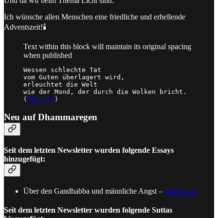
Und da wir beim Thema Licht sind:
Ich wünsche allen Menschen eine friedliche und erhellende
Adventszeit!🕯️
Text within this block will maintain its original spacing
when published
Wessen schlechte Tat    

vom Guten überlagert wird,

erleuchtet die Welt

wie der Mond, der durch die Wolken bricht.

(
Dhp 173
)
Neu auf Dhammaregen
Seit dem letzten Newsletter wurden folgende Essays
hinzugefügt:
Über den Gandhabba und männliche Angst –
zum Essay
Seit dem letzten Newsletter wurden folgende Suttas