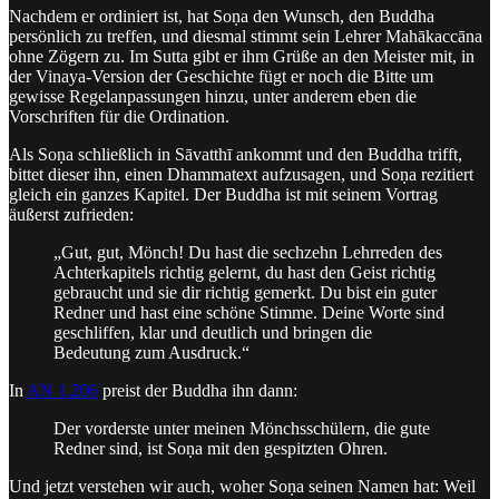
Nachdem er ordiniert ist, hat Soṇa den Wunsch, den Buddha
persönlich zu treffen, und diesmal stimmt sein Lehrer Mahākaccāna
ohne Zögern zu. Im Sutta gibt er ihm Grüße an den Meister mit, in
der Vinaya-Version der Geschichte fügt er noch die Bitte um
gewisse Regelanpassungen hinzu, unter anderem eben die
Vorschriften für die Ordination.
Als Soṇa schließlich in Sāvatthī ankommt und den Buddha trifft,
bittet dieser ihn, einen Dhammatext aufzusagen, und Soṇa rezitiert
gleich ein ganzes Kapitel. Der Buddha ist mit seinem Vortrag
äußerst zufrieden:
„Gut, gut, Mönch! Du hast die sechzehn Lehrreden des
Achterkapitels richtig gelernt, du hast den Geist richtig
gebraucht und sie dir richtig gemerkt. Du bist ein guter
Redner und hast eine schöne Stimme. Deine Worte sind
geschliffen, klar und deutlich und bringen die
Bedeutung zum Ausdruck.“
In
AN 1.206
preist der Buddha ihn dann:
Der vorderste unter meinen Mönchsschülern, die gute
Redner sind, ist Soṇa mit den gespitzten Ohren.
Und jetzt verstehen wir auch, woher Soṇa seinen Namen hat: Weil