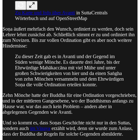
Zu Karte und Info über Avanti
in SuttaCentrals
Wörterbuch und auf OpenStreetMap
Soṇa äußert mehrfach den Wunsch, ordiniert zu werden, doch sein
Lehrer lehnt zunächst ab. Schließlich stimmt er zu und ordiniert ihn
zum Novizen. Bis zur vollen Ordination gibt es aber noch weitere
Hindernisse:
Zu dieser Zeit gab es in Avanti und der Gegend im
Süden wenige Mönche. Es dauerte drei Jahre, bis der
Ehrwürdige Mahākaccāna mit viel Mühe und unter
großen Schwierigkeiten von hier und da einen Saṅgha
von zehn Mönchen versammeln und dem Ehrwürdigen
Soṇa die volle Ordination erteilen konnte.
Zehn Mönche hatte der Buddha für eine Ordination vorgeschrieben,
und in der mittleren Gangesebene, wo der Buddhismus anfangs zu
Hause war, war das auch kein Problem – anders aber in
abgelegenen Gegenden wie Avanti.
Und so kommt es, dass Soṇas Geschichte nicht nur in den Suttas,
sondern auch
im Vinaya
erzählt wird, denn sie wurde zum Anlass,
dass der Buddha die Regeln für solche Gegenden abmilderte.