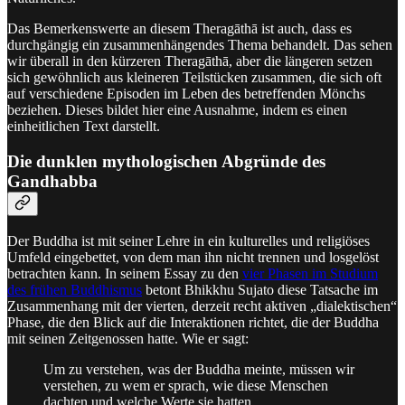
Das Bemerkenswerte an diesem Theragāthā ist auch, dass es
durchgängig ein zusammenhängendes Thema behandelt. Das sehen
wir überall in den kürzeren Theragāthā, aber die längeren setzen
sich gewöhnlich aus kleineren Teilstücken zusammen, die sich oft
auf verschiedene Episoden im Leben des betreffenden Mönchs
beziehen. Dieses bildet hier eine Ausnahme, indem es einen
einheitlichen Text darstellt.
Die dunklen mythologischen Abgründe des
Gandhabba
Der Buddha ist mit seiner Lehre in ein kulturelles und religiöses
Umfeld eingebettet, von dem man ihn nicht trennen und losgelöst
betrachten kann. In seinem Essay zu den
vier Phasen im Studium
des frühen Buddhismus
betont Bhikkhu Sujato diese Tatsache im
Zusammenhang mit der vierten, derzeit recht aktiven „dialektischen“
Phase, die den Blick auf die Interaktionen richtet, die der Buddha
mit seinen Zeitgenossen hatte. Wie er sagt:
Um zu verstehen, was der Buddha meinte, müssen wir
verstehen, zu wem er sprach, wie diese Menschen
dachten und welche Werte sie hatten.