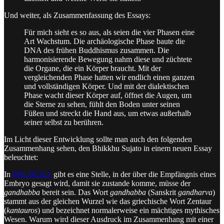
Und weiter, als Zusammenfassung des Essays:
Für mich sieht es so aus, als seien die vier Phasen eine
Art Wachstum. Die archäologische Phase baute die
DNA des frühen Buddhismus zusammen. Die
harmonisierende Bewegung nahm diese und züchtete
die Organe, die ein Körper braucht. Mit der
vergleichenden Phase hatten wir endlich einen ganzen
und vollständigen Körper. Und mit der dialektischen
Phase wacht dieser Körper auf, öffnet die Augen, um
die Sterne zu sehen, fühlt den Boden unter seinen
Füßen und streckt die Hand aus, um etwas außerhalb
seiner selbst zu berühren.
Im Licht dieser Entwicklung sollte man auch den folgenden
Zusammenhang sehen, den Bhikkhu Sujato in einem neuen Essay
beleuchtet:
In
MN 38:26.1
gibt es eine Stelle, in der über die Empfängnis eines
Embryo gesagt wird, damit sie zustande komme, müsse der
gandhabba
bereit sein. Das Wort
gandhabba
(Sanskrit
gandharva
)
stammt aus der gleichen Wurzel wie das griechische Wort Zentaur
(
kantauros
) und bezeichnet normalerweise ein mächtiges mythisches
Wesen. Warum wird dieser Ausdruck im Zusammenhang mit einer