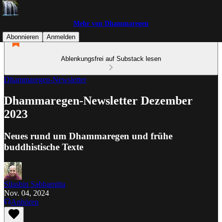
Mehr von Dhammaregen
Abonnieren
Anmelden
Ablenkungsfrei auf Substack lesen
Dhammaregen-Newsletter
Dhammaregen-Newsletter Dezember
2023
Neues rund um Dhammaregen und frühe
buddhistische Texte
Silashin Sabbamitta
Nov. 04, 2024
Anhören