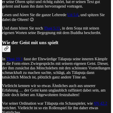
er seine Ohren spitzt und richtig zuhört, hat er seinen Text gut
gelernt und kann ihn dann hervorragend vortragen.
Lesen und
hören
Sie die ganze Lehrrede
Ud 5.6
, und spitzen Sie
dabei die Ohren! 😉
Und dann hören Sie noch
Thag 5.11
, in dem Soṇa mit seinen
eigenen Worten seine Begegnung mit dem Buddha beschreibt.
Wie der Geist mit uns spielt
In
Thag 19.1
fasst der Ehrwürdige Tālapuṭa seine inneren Kämpfe
in die Form eines Zwiegesprächs mit seinem eigenen Geist. Dieser,
der ihm zunächst das Mönchsleben mit den schönsten Vorstellungen
schmackhaft zu machen suchte, schlägt, als Tālapuṭa dann
tatsächlich Mönch ist, plötzlich ganz andere Töne an.
Vielleicht kennen wir so etwas Ähnliches auch aus unserer
Erfahrung … der Geist kann unglaublich raffiniert dabei sein, am
Ende doch lieber am Altgewohnten festzuhalten!
Vor seiner Ordination war Tālapuṭa ein Schauspieler, wie
SN 42.2
berichtet. Vielleicht ist so ein Rollenspiel für ihn daher etwas
Natürliches.