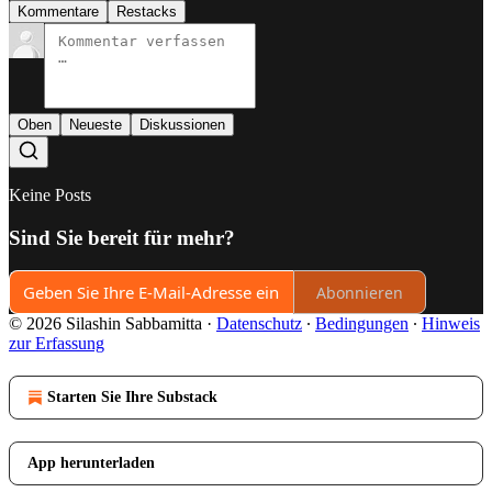
Kommentare
Restacks
Oben
Neueste
Diskussionen
Keine Posts
Sind Sie bereit für mehr?
Abonnieren
© 2026 Silashin Sabbamitta
·
Datenschutz
∙
Bedingungen
∙
Hinweis
zur Erfassung
Starten Sie Ihre Substack
App herunterladen