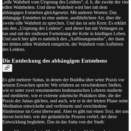
„edle Wahrheit vom Ursprung des Leidens“, d. h. die zweite der vier
edlen Wahrheiten. Und diese Wahrheit wird hier mit dem
abhängigen Entstehen gleichgesetzt. Mit anderen Worten: Das
abhängige Entstehen ist eine andere, ausführlichere Art, über die
zweite edle Wahrheit zu sprechen. Und das ist sein Kern: Es erklärt
uns den „Ursprung des Leidens“, und dieser hat mit Verlangen zu
tun und mit der endlosen Fortsetzung der Kette in künftigen Leben.
Und auch hier gibt es natürlich den „Auflösungsmodus“, der dann
der dritten edlen Wahrheit entspricht, der Wahrheit vom Aufhören
des Leidens.
Die Entdeckung des abhängigen Entstehens
Es gibt mehrere Suttas, in denen der Buddha über seine Praxis vor
seinem Erwachen spricht: Wir erfahren an verschiedenen Stellen,
wie er unter zwei renommierten brahmanischen Lehrern studierte
und meditierte, wie er extreme asketische Praktiken übte, die der
Praxis der Jainas glichen, und auch, wie er in der letzten Phase seine
Meditation entwickelte und verfeinerte und verschiedene
Hindernisse im Geist überwand. Aber es gibt nur einen Text, der uns
davon berichtet, wie der gedankliche Prozess verlief, der diese
Entwicklung begleitete. Das ist das Sutta von der Stadt: