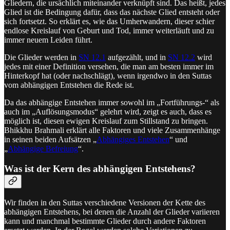
Gliedern, die ursächlich miteinander verknüpft sind. Das heißt, jedes
Glied ist die Bedingung dafür, dass das nächste Glied entsteht oder
sich fortsetzt. So erklärt es, wie das Umherwandern, dieser schier
endlose Kreislauf von Geburt und Tod, immer weiterläuft und zu
immer neuem Leiden führt.
Die Glieder werden in
SN 12.1
aufgezählt, und in
SN 12.2
wird
jedes mit einer Definition versehen, die man am besten immer im
Hinterkopf hat (oder nachschlägt), wenn irgendwo in den Suttas
vom abhängigen Entstehen die Rede ist.
Da das abhängige Entstehen immer sowohl im „Fortführungs-“ als
auch im „Auflösungsmodus“ gelehrt wird, zeigt es auch, dass es
möglich ist, diesen ewigen Kreislauf zum Stillstand zu bringen.
Bhikkhu Brahmali erklärt alle Faktoren und viele Zusammenhänge
in seinen beiden Aufsätzen „
Abhängiges Entstehen
“ und
„
Abhängige Befreiung
“.
Was ist der Kern des abhängigen Entstehens?
Wir finden in den Suttas verschiedene Versionen der Kette des
abhängigen Entstehens, bei denen die Anzahl der Glieder variieren
kann und manchmal bestimmte Glieder durch andere Faktoren