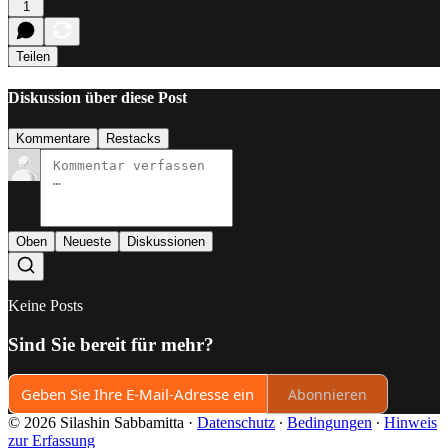
1
Teilen
Diskussion über diese Post
Kommentare
Restacks
Oben
Neueste
Diskussionen
Keine Posts
Sind Sie bereit für mehr?
Abonnieren
© 2026 Silashin Sabbamitta
·
Datenschutz
∙
Bedingungen
∙
Hinweis
zur Erfassung