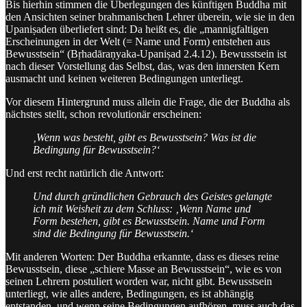
Bis hierhin stimmen die Überlegungen des künftigen Buddha mit
den Ansichten seiner brahmanischen Lehrer überein, wie sie in den
Upaniṣaden überliefert sind: Da heißt es, die „mannigfaltigen
Erscheinungen in der Welt (= Name und Form) entstehen aus
Bewusstsein“ (Bṛhadāraṇyaka-Upaniṣad 2.4.12). Bewusstsein ist
nach dieser Vorstellung das Selbst, das, was den innersten Kern
ausmacht und keinen weiteren Bedingungen unterliegt.
Vor diesem Hintergrund muss allein die Frage, die der Buddha als
nächstes stellt, schon revolutionär erscheinen:
‚Wenn was besteht, gibt es Bewusstsein? Was ist die
Bedingung für Bewusstsein?‘
Und erst recht natürlich die Antwort:
Und durch gründlichen Gebrauch des Geistes gelangte
ich mit Weisheit zu dem Schluss: ‚Wenn Name und
Form bestehen, gibt es Bewusstsein. Name und Form
sind die Bedingung für Bewusstsein.‘
Mit anderen Worten: Der Buddha erkannte, dass es dieses reine
Bewusstsein, diese „schiere Masse an Bewusstsein“, wie es von
seinen Lehrern postuliert worden war, nicht gibt. Bewusstsein
unterliegt, wie alles andere, Bedingungen, es ist abhängig
entstanden, und wenn seine Bedingungen aufhören, muss auch das