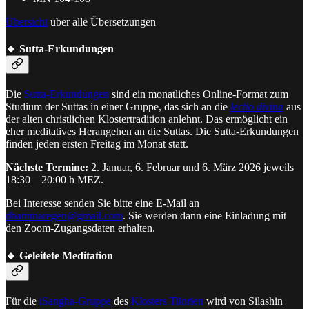
Übersicht
über alle Übersetzungen
🔸 Sutta-Erkundungen
Die
Sutta-Erkundungen
sind ein monatliches Online-Format zum
Studium der Suttas in einer Gruppe, das sich an die
lectio divina
aus
der alten christlichen Klostertradition anlehnt. Das ermöglicht ein
eher meditatives Herangehen an die Suttas. Die Sutta-Erkundungen
finden jeden ersten Freitag im Monat statt.
Nächste Termine:
2. Januar, 6. Februar und 6. März 2026 jeweils
18:30 – 20:00 h MEZ.
Bei Interesse senden Sie bitte eine E-Mail an
dhammaregen@gmail.com
. Sie werden dann eine Einladung mit
den Zoom-Zugangsdaten erhalten.
🔸 Geleitete Meditation
Für die
iSangha-Gruppe
des
Klosters Tilorien
wird von Silashin