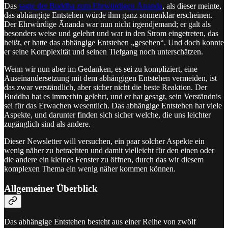
Das
sagte der Buddha zum Ehrwürdigen Ānanda
, als dieser meinte,
das abhängige Entstehen würde ihm ganz sonnenklar erscheinen.
Der Ehrwürdige Ānanda war nun nicht irgendjemand; er galt als
besonders weise und gelehrt und war in den Strom eingetreten, das
heißt, er hatte das abhängige Entstehen „gesehen“. Und doch konnte
er seine Komplexität und seinen Tiefgang noch unterschätzen.
Wenn wir nun aber im Gedanken, es sei zu kompliziert, eine
Auseinandersetzung mit dem abhängigen Entstehen vermeiden, ist
das zwar verständlich, aber sicher nicht die beste Reaktion. Der
Buddha hat es immerhin gelehrt, und er hat gesagt, sein Verständnis
sei für das Erwachen wesentlich. Das abhängige Entstehen hat viele
Aspekte, und darunter finden sich sicher welche, die uns leichter
zugänglich sind als andere.
Dieser Newsletter will versuchen, ein paar solcher Aspekte ein
wenig näher zu betrachten und damit vielleicht für den einen oder
die andere ein kleines Fenster zu öffnen, durch das wir diesem
komplexen Thema ein wenig näher kommen können.
Allgemeiner Überblick
Das abhängige Entstehen besteht aus einer Reihe von zwölf