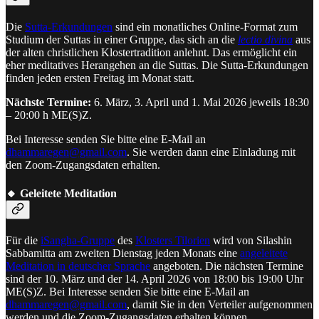
Die
Sutta-Erkundungen
sind ein monatliches Online-Format zum
Studium der Suttas in einer Gruppe, das sich an die
lectio divina
aus
der alten christlichen Klostertradition anlehnt. Das ermöglicht ein
eher meditatives Herangehen an die Suttas. Die Sutta-Erkundungen
finden jeden ersten Freitag im Monat statt.
Nächste Termine:
6. März, 3. April und 1. Mai 2026 jeweils 18:30
– 20:00 h ME(S)Z.
Bei Interesse senden Sie bitte eine E-Mail an
dhammaregen@gmail.com
. Sie werden dann eine Einladung mit
den Zoom-Zugangsdaten erhalten.
🔸 Geleitete Meditation
Für die
iSangha-Gruppe
des
Klosters Tilorien
wird von Silashin
Sabbamitta am zweiten Dienstag jeden Monats eine
angeleitete
Meditation in deutscher Sprache
angeboten. Die nächsten Termine
sind der 10. März und der 14. April 2026 von 18:00 bis 19:00 Uhr
ME(S)Z. Bei Interesse senden Sie bitte eine E-Mail an
dhammaregen@gmail.com
, damit Sie in den Verteiler aufgenommen
werden und die Zoom-Zugangsdaten erhalten können.