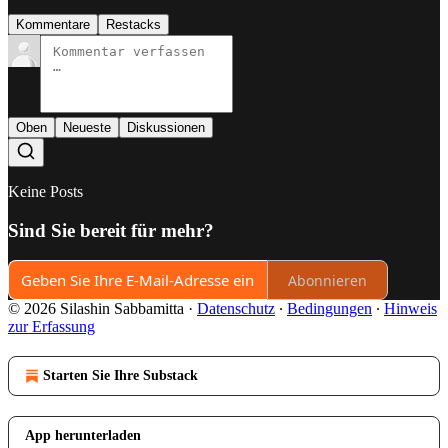
Kommentare
Restacks
Oben
Neueste
Diskussionen
Keine Posts
Sind Sie bereit für mehr?
Abonnieren
© 2026 Silashin Sabbamitta
·
Datenschutz
∙
Bedingungen
∙
Hinweis
zur Erfassung
Starten Sie Ihre Substack
App herunterladen