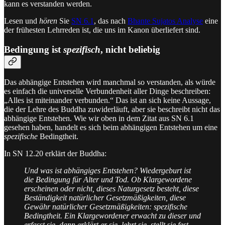
kann es verstanden werden.
Lesen und
hören
Sie
SN 6.1
, das nach
Bhante Sujatos Analyse
eine
der frühesten Lehrreden ist, die uns im Kanon überliefert sind.
Bedingung ist
spezifisch
, nicht beliebig
Das abhängige Entstehen wird manchmal so verstanden, als würde
es einfach die universelle Verbundenheit aller Dinge beschreiben:
„Alles ist miteinander verbunden.“ Das ist an sich keine Aussage,
die der Lehre des Buddha zuwiderläuft, aber sie beschreibt nicht das
abhängige Entstehen. Wie wir oben in dem Zitat aus SN 6.1
gesehen haben, handelt es sich beim abhängigen Entstehen um eine
spezifische
Bedingtheit.
In SN 12.20 erklärt der Buddha:
Und was ist abhängiges Entstehen? Wiedergeburt ist
die Bedingung für Alter und Tod. Ob Klargewordene
erscheinen oder nicht, dieses Naturgesetz besteht, diese
Beständigkeit natürlicher Gesetzmäßigkeiten, diese
Gewähr natürlicher Gesetzmäßigkeiten: spezifische
Bedingtheit. Ein Klargewordener erwacht zu dieser und
erfasst sie, dann erklärt er sie, lehrt sie, stellt sie fest,