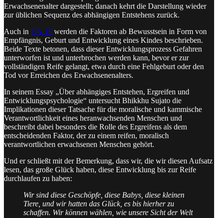
Erwachsenenalter dargestellt; danach kehrt die Darstellung wieder
zur üblichen Sequenz des abhängigen Entstehens zurück.
Auch in
DN 15
werden die Faktoren ab Bewusstsein in Form von
Empfängnis, Geburt und Entwicklung eines Kindes beschrieben.
Beide Texte betonen, dass dieser Entwicklungsprozess Gefahren
unterworfen ist und unterbrochen werden kann, bevor er zur
vollständigen Reife gelangt, etwa durch eine Fehlgeburt oder den
Tod vor Erreichen des Erwachsenenalters.
In seinem Essay „Über abhängiges Entstehen, Ergreifen und
Entwicklungspsychologie“ untersucht Bhikkhu Sujato die
Implikationen dieser Tatsache für die moralische und kammische
Verantwortlichkeit eines heranwachsenden Menschen und
beschreibt dabei besonders die Rolle des Ergreifens als dem
entscheidenden Faktor, der zu einem reifen, moralisch
verantwortlichen erwachsenen Menschen gehört.
Und er schließt mit der Bemerkung, dass wir, die wir diesen Aufsatz
lesen, das große Glück haben, diese Entwicklung bis zur Reife
durchlaufen zu haben:
Wir sind diese Geschöpfe, diese Babys, diese kleinen
Tiere, und wir hatten das Glück, es bis hierher zu
schaffen. Wir können wählen, wie unsere Sicht der Welt